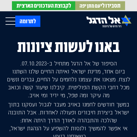
תסבירו לי
לקבוצת
העדכונים הארצית
עם מתן יפה
op Menu
לתרומה
באנו לעשות ציונות
בית
עלינו
עדכונים מהשטח
אירועים
הופעות בתקשורת
הסיפור של אל הדגל מתחיל ב-07.10.2023.
חדשות אל הדגל
הדעות שלנו
Open Submenu
ביום אחד, מדינת ישראל ואיתה החיים שלנו השתנו
חוק אל הדגל
לנצח. מצאנו את עצמנו נלחמים על החיים, גברים ונשים
חמ"ל הגיוס
מכל רחבי הקשת הפוליטית. קיבלנו שיעור קשה וכואב
צרו קשר
מה עיקר ומה טפל, מי ידיד ומי אויב.
במשך חודשים לחמנו באויב מעבר לגבול ועסקנו בתוך
EN
ישראל ביצירת חיבורים ופעולה לאחדות. אבל התובנה
שהלכה והתבהרה לאורך הדרך היתה אחת:
אי אפשר להמשיך ולנסות להשפיע על הנהגת ישראל,
כשאנחנו ביציע.