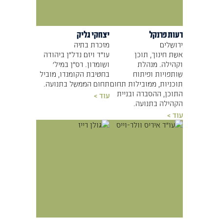
רעות פרנקל
יצחקי גליק
ירושלים
מזכרת בתיה
אשת חינוך, תוכן
עו״ד ויזם נדל״ן ביהודה
וקהילה. מנהלת
ושומרון. רס"ן במיל'
שותפויות ופיתוח
בחטיבת הקומנדו, מוביל
תוכניות, ממובילות תחום
תחום הממשל בתנועה.
התוכן, ההסברה ובניית
עוד >
הקהילה בתנועה.
עוד >