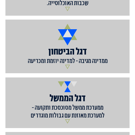
שכבות האוכלוסייה.
1
#
דגל הביטחון
ממדינה מגיבה - למדינה יוזמת ומכריעה
1
ישראל עוברת מתגובה למתקפות טרור -
דגל הממשל
להנחתת מכות מנע.
2
ממערכת ממשל מסוכסכת ותקועה -
ישראל תכין מראש סט תגובות קשות
למערכת מאוזנת עם גבולות מוגדרים
למקרה של התקפה על המדינה. כולל
גביית מחיר טריטוריאלי לצרכי ביטחון.