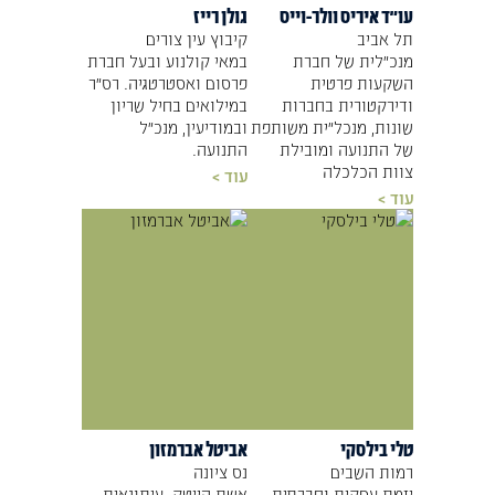
עו"ד איריס וולר-וייס
גולן רייז
תל אביב
קיבוץ עין צורים
מנכ"לית של חברת
במאי קולנוע ובעל חברת
השקעות פרטית
פרסום ואסטרטגיה. רס"ר
ודירקטורית בחברות
במילואים בחיל שריון
שונות, מנכל״ית משותפת
ובמודיעין, מנכ"ל
של התנועה ומובילת
התנועה.
צוות הכלכלה
עוד >
עוד >
טלי בילסקי
אביטל אברמזון
רמות השבים
נס ציונה
יזמת עסקית וחברתית.
אשת הייטק. עיתונאית