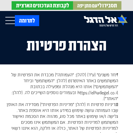
תסבירו לי
לקבוצת
העדכונים הארצית
עם מתן יפה
op Menu
לתרומה
הצהרת פרטיות
בית
עלינו
עדכונים מהשטח
אירועים
הופעות בתקשורת
חדשות אל הדגל
הדעות שלנו
Open Submenu
חוק אל הדגל
"יחד משנים" (ע"ר) (להלן: "העמותה") מכבדת את הפרטיות של
חמ"ל הגיוס
המשתמשים באתר האינטרנט (להלן: "המשתמש" וביחד
צרו קשר
"המשתמשים") אותו היא מנהלת ומפעילה בכתובת
https://elhadegel.co.il ובעמודים נוספים השייכים לה. (להלן:
"האתר").
EN
מדיניות פרטיות זו (להלן "מדיניות הפרטיות") מסדירה את האופן
שבו העמותה עושה שימוש במידע אותו היא אוספת באתר.
גלישה ו/או שימוש באתר מכל סוג, מהווה את הסכמת ואישור
המשתמש למדיניות הפרטיות. אם המשתמש אינו מסכים
למדיניות הפרטיות של האתר, כולה או חלקה, הוא איננו רשאי