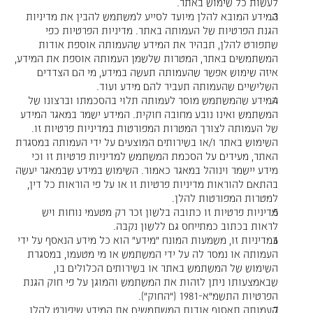
לעשות כל שימוש באתר.
המידע המובא להלן מיועד לסייע למשתמש להבין את מדיניות
הגנת הפרטיות של העמותה באתר. מדיניות הפרטיות כפי
שתפורט להלן, תבהיר את המידע שהעמותה אוספת אודות
המשתמשים באתר, המטרות שלשמן העמותה אוספת את המידע,
איזה שימוש אפשר שהעמותה תעשה במידע, מי הם הצדדים
השלישיים שהעמותה תעביר להם מידע ועוד.
המידע שהמשתמש מוסר לעמותה תלוי בהסכמתו וברצונו של
המשתמש ואינו נובע מחובה חוקית. המידע ישמר במאגר המידע
של העמותה לצורך המטרות המפורטות במדיניות פרטיות זו.
השימוש באתר ו/או בשירותים המוצעים על ידי העמותה במסגרת
האתר, מעידים על הסכמת המשתמש למדיניות פרטיות זו וכי
מידע יישמר וינוהל במאגר כאמור. השימוש במידע שבמאגר יעשה
בהתאם להוראות מדיניות פרטיות זו או על פי הוראות כל דין,
למטרות המפורטות להלן.
מדיניות פרטיות זו כתובה בלשון זכר רק מטעמי נוחות ויש
לראות בכתוב כמתייחס גם ללשון נקבה.
במדיניות זו, משמעות המונח "מידע" הוא כל מידע הנאסף על ידי
העמותה או נמסר לה על ידי המשתמש או מי מטעמו, במסגרת
השימוש של המשתמש באתר או בשירותים הכלולים בו,
שבאמצעותו ניתן לזהות את המשתמש והמוגן על פי חוק הגנת
הפרטיות התשמ"א-1981 ("החוק").
העמותה תאסוף אודות המשתמשים את המידע שיפורט להלן