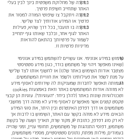
במקרה של מחלוקת משפטית בינך לבין בעלי
האתר שתחייב חשיפת פרטיך.
במקרה ויתקבל צו שיפוטי המורה למסור את
פרטיך או המידע אודותיך לצד שלישי.
במקרה בו תועבר, בכל דרך שהיא, פעילות
האתר לגוף אחר, ובלבד שאותו גוף יתחייב
לשמור על פרטיותך בהתאם להוראות
מדיניות פרטיות זו.
שימוש במידע אנונימי. אנו עשויים להשתמש במידע אנונימי
(שאינו מאפשר זיהוי של משתמש בודד, כגון מידע סטטיסטי
מצטבר אודות השימוש באתר שלנו) או לחשוף אותו לצד שלישי
על מנת לשפר את פעילותינו ולשפר את חוויית המשתמשים.
העמותה תאפשר לחברות שמעניקות לה שירותים לאסוף מידע
לא מזוהה אודות המשתמשים באתר וזאת באמצעות cookies
וטכנולוגיות שונות באתר (להלן ביחד: "העוגיות"). עוגיות הן קבצי
טקסט קטנים אשר מאפשרים לאסוף מידע לא מזהה דרך מחשבי
משתמשים או דרך דפדפן האינטרנט ובין היתר, את סוגי המידע
הבאים: מידע לא מזהה בקשר עם האתר, השימוש בו לרבות אך
לא רק סוג דפדפן, כתובת IP, מקור שרת, תאריך ושעה של בקשת
משתמש, דפוסי התנהגות של משתמשים, תחומי עניין, זמני שהייה
בעמודים, מילות מפתח, נתונים סטטיסטיים, מספרי משתמשים,
היקפי שימוש ו/או מאפיינים של שימוש כאמור, מידע על משובי