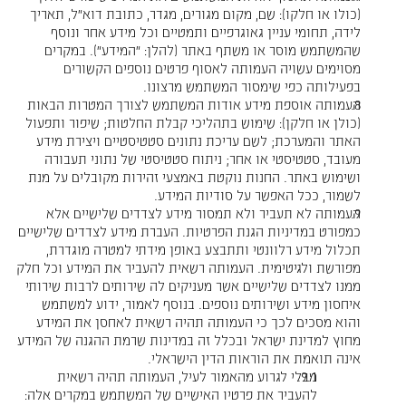
(כולו או חלקו): שם, מקום מגורים, מגדר, כתובת דוא"ל, תאריך
לידה, תחומי עניין גאוגרפיים ותמטיים וכל מידע אחר ונוסף
שהמשתמש מוסר או משתף באתר (להלן: "המידע"). במקרים
מסוימים עשויה העמותה לאסוף פרטים נוספים הקשורים
בפעילותה כפי שימסור המשתמש מרצונו.
העמותה אוספת מידע אודות המשתמש לצורך המטרות הבאות
(כולן או חלקן): שימוש בתהליכי קבלת החלטות; שיפור ותפעול
האתר והמערכת; לשם עריכת נתונים סטטיסטיים ויצירת מידע
מעובד, סטטיסטי או אחר; ניתוח סטטיסטי של נתוני תעבורה
ושימוש באתר. החנות נוקטת באמצעי זהירות מקובלים על מנת
לשמור, ככל האפשר על סודיות המידע.
העמותה לא תעביר ולא תמסור מידע לצדדים שלישיים אלא
כמפורט במדיניות הגנת הפרטיות. העברת מידע לצדדים שלישיים
תכלול מידע רלוונטי ותתבצע באופן מידתי למטרה מוגדרת,
מפורשת ולגיטימית. העמותה רשאית להעביר את המידע וכל חלק
ממנו לצדדים שלישיים אשר מעניקים לה שירותים לרבות שירותי
איחסון מידע ושירותים נוספים. בנוסף לאמור, ידוע למשתמש
והוא מסכים לכך כי העמותה תהיה רשאית לאחסן את המידע
מחוץ למדינת ישראל ובכלל זה במדינות שרמת ההגנה של המידע
אינה תואמת את הוראות הדין הישראלי.
מבלי לגרוע מהאמור לעיל, העמותה תהיה רשאית
להעביר את פרטיו האישיים של המשתמש במקרים אלה: