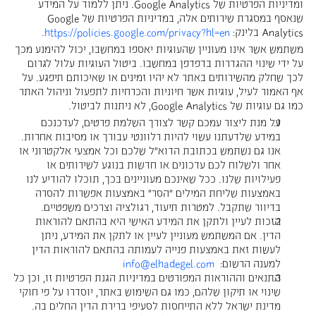
ומדיניות הפרטיות של Google Analytics. ניתן ללמוד על המידע
שנאסף במסגרת שירותים אלה, במדיניות הפרטיות של Google
Analytics בלינק:
https://policies.google.com/privacy?hl=en
.
משתמש אשר אינו מעוניין שהעוגיות יאספו במחשבו, יכול להימנע מכך
על ידי שינוי ההגדרות בדפדפן במחשבו. ביטול העוגיות עלול לגרום
לכך שחלק מהשירותים באתר לא יהיו זמינים או שאיכותם תיפגע. על
אף האמור לעיל, עוגיות אשר חיוניות והכרחיות לתפעול וניהול האתר
כמו גם עוגיות של Google Analytics, לא ניתנות לביטול.
על מנת ליצור עמכם קשר לצורך השלמת פרטים, לעדכנכם
במידע שלדעתנו עשוי להיות רלוונטי עבורך או מסיבות אחרות.
אנו גם נשתמש בכתובת הדוא"ל שלכם וכל אמצעי אלקטרוני או
אחר ולשלוח לכם עדכונים או חדשות בנוגע לשירותים או
פעילויות שלנו. ככל שאינכם מעוניינים בכך, תוכלו להודיע לנו
באמצעות שליחת המילים "הסר" באמצעות אפשרות להסרה
בדיוור שתקבל. למטרות תיעוד, רגולציה וצרכים משפטיים.
הזכות לעיין ולתקן את המידע האישי היא בהתאם להוראות
הדין. אם המשתמש מעוניין לעיין או לתקן את המידע, ניתן
לעשות זאת באמצעות פנייה לעמותה בהתאם להוראות הדין
למענה הרשום:
info@elhadegel.com
התנאים וההוראות המפורטים במדיניות הגנת הפרטיות זו, וכן כל
שינוי או תיקון שלהם, כמו גם השימוש באתר, יוסדרו על פי חוקי
מדינת ישראל ללא התייחסות לסעיפי ברירת הדין החלים בה.