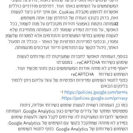
המשתמשים על השימוש באתר ועוד. דפדפנים מודרניים כוללים
אפשרות להימנע מקבלת Cookies. אם אינך יודע כיצד לעשות
זאת, בדוק בקובץ העזרה של הדפדפן שבו אתה משתמש.
העמותה נוקטת באמצעי זהירות מקובלים על מנת לשמור, ככל
האפשר, על סודיות המידע שנמסר לה. העמותה מתחייבת שלא
לעשות שימוש בפרטי המצטרפים והתורמים אלא למטרות שלשמן
נמסרו, ובכפוף למדיניות הפרטיות של האתר - ובכלל זה תפעול
האתר, ניהול הקשר עם התורמים ודיוור ועדכונים מהעמותה.
בנוסף, העמותה תאפשר לחברות שמעניקות לה שירותים לעשות
שימוש בשירותי reCAPTCHA.. במסגרתו
ייאסף מידע לא מזהה אודות המשתמשים כגון נתוני מכשיר ועוד.
השימוש בשירותי reCAPTCHA
כפוף לתנאי השימוש ומדיניות הפרטיות של גוגל עליהם ניתן ללמוד
בלינקים הבאים
https://policies.google.com/terms
ו-
.
https://policies.google.com/privacy
כמו כן, העמותה רשאית לעשות שימוש בשירותי אנליזה, ניתוח
סטטיסטי ומחקר של צדדים שלישיים כגון Google Analytics. העמותה
תאפשר לחברות המעניקות לה שירותים לקבל גישה ולעשות שימוש
במידע לא מזוהה שמתקבל בקשר עם השימוש של Google Analytics.
השימוש בשירותים של Google Analytics כפוף לתנאי השימוש