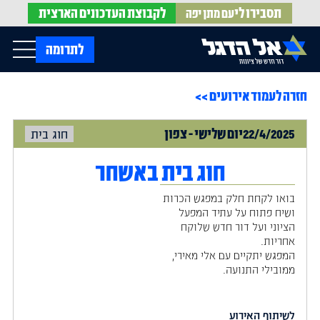
תסבירו לי
לקבוצת
העדכונים הארצית
עם מתן יפה
op Menu
לתרומה
חזרה לעמוד אירועים >>
בית
עלינו
עדכונים מהשטח
22/4/2025
יום
שלישי
-
צפון
חוג בית
אירועים
הופעות בתקשורת
חדשות אל הדגל
הדעות שלנו
Open Submenu
חוג בית באשחר
חוק אל הדגל
חמ"ל הגיוס
בואו לקחת חלק במפגש הכרות
צרו קשר
ושיח פתוח על עתיד המפעל
הציוני ועל דור חדש שלוקח
אחריות.
EN
המפגש יתקיים עם אלי מאירי,
ממובילי התנועה.
לשיתוף האירוע