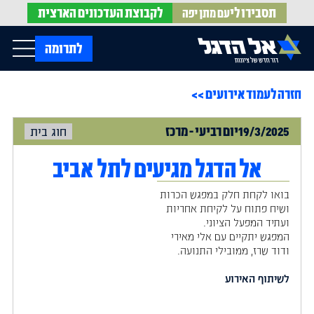
תסבירו לי
לקבוצת
העדכונים הארצית
עם מתן יפה
op Menu
לתרומה
חזרה לעמוד אירועים >>
בית
עלינו
עדכונים מהשטח
19/3/2025
יום
רביעי
-
מרכז
חוג בית
אירועים
הופעות בתקשורת
חדשות אל הדגל
הדעות שלנו
Open Submenu
אל הדגל מגיעים לתל אביב
חוק אל הדגל
חמ"ל הגיוס
בואו לקחת חלק במפגש הכרות
צרו קשר
ושיח פתוח על לקיחת אחריות
ועתיד המפעל הציוני.
המפגש יתקיים עם אלי מאירי
EN
ודוד שרז, ממובילי התנועה.
לשיתוף האירוע