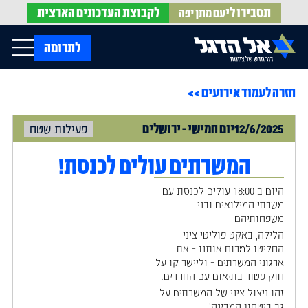
תסבירו לי
לקבוצת
העדכונים הארצית
עם מתן יפה
op Menu
לתרומה
חזרה לעמוד אירועים >>
בית
עלינו
עדכונים מהשטח
12/6/2025
יום
חמישי
-
ירושלים
פעילות שטח
אירועים
הופעות בתקשורת
חדשות אל הדגל
הדעות שלנו
Open Submenu
המשרתים עולים לכנסת!
חוק אל הדגל
חמ"ל הגיוס
היום ב 18:00 עולים לכנסת עם
צרו קשר
משרתי המילואים ובני
משפחותיהם
‏הלילה, באקט פוליטי ציני
EN
החליטו למרוח אותנו - את
ארגוני המשרתים - וליישר קו על
חוק פטור בתיאום עם החרדים.
‏זהו ניצול ציני של המשרתים על
גב ביטחון המדינה!