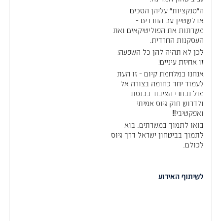
‏ה״סנקציות״ עליהן הסכים
אדלשטיין עם החרדים -
משרתות את הפוליטיקאים ואת
העסקנות החרדית.
לכן לא תהיה להן כל השפעה!
זו אחיזת עיניים!
אנחנו במלחמת קיום - זו העת
לעמוד יחד כחומה בצורה אל
מול נבחרי הציבור בכנסת
ולדרוש חוק גיוס אמיתי
ואפקטיבי‼️
בואו לתמוך במשרתים. בוא
לתמוך בביטחון ישראל דרך גיוס
לכולם.
לשיתוף האירוע
שיתוף בפייסבוק
שיתוף באימייל
שיתוף בוואטסאפ