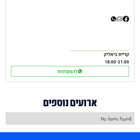
שיתוף בפייסבוק
שיתוף באימייל
שיתוף בוואטסאפ
קריית ביאליק
18:00
-
21:00
להצטרפות
ארועים נוספים
No items found.