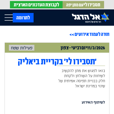
תסבירו לי
לקבוצת
העדכונים הארצית
עם מתן יפה
op Menu
לתרומה
חזרה לעמוד אירועים >>
בית
עלינו
עדכונים מהשטח
11/3/2026
יום
רביעי
-
צפון
פעילות שטח
אירועים
הופעות בתקשורת
חדשות אל הדגל
הדעות שלנו
Open Submenu
'תסבירו לי' בקריית ביאליק
חוק אל הדגל
חמ"ל הגיוס
בואו לפגוש את מתן להקשיב
צרו קשר
לשיחות על השולחן ולקחת
חלק בבניית תפיסה אמיתית של
שינוי במדינת ישראל
EN
לשיתוף האירוע