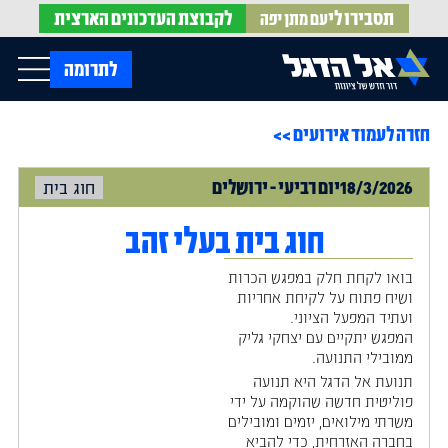
תסבירו לי
לקבוצת
העדכונים הארצית
עם מתן יפה
op Menu
לתרומה
חזרה לעמוד אירועים >>
בית
עלינו
עדכונים מהשטח
18/3/2026
יום
רביעי
-
ירושלים
חוג בית
אירועים
הופעות בתקשורת
חדשות אל הדגל
הדעות שלנו
Open Submenu
חוג בית בעלי זהב
חוק אל הדגל
חמ"ל הגיוס
בואו לקחת חלק במפגש הכרות
צרו קשר
ושיח פתוח על לקיחת אחריות
ועתיד המפעל הציוני.
המפגש יתקיים עם יצחקי גליק
EN
ממובילי התנועה.
תנועת אל הדגל היא תנועה
פוליטית חדשה שהוקמה על ידי
משרתי מילואים, יזמים ומובילים
בחברה האזרחית, כדי להביא