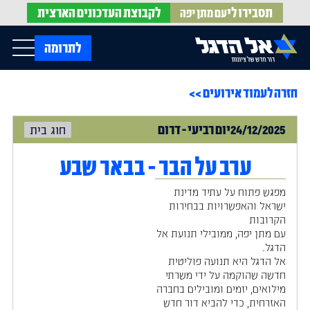
תסבירו לי
לקבוצת
העדכונים הארצית
עם מתן יפה
op Menu
לתרומה
חזרה לעמוד אירועים >>
בית
עלינו
עדכונים מהשטח
24/12/2025
יום
רביעי
-
דרום
חוג בית
אירועים
הופעות בתקשורת
חדשות אל הדגל
הדעות שלנו
Open Submenu
ערב על הבר - בבאר שבע
חוק אל הדגל
חמ"ל הגיוס
מפגש פתוח על עתיד מדינת
צרו קשר
ישראל והאפשרויות בבחירות
הקרובות
עם מתן יפה, ממובילי תנועת אל
EN
הדגל.
אל הדגל היא תנועה פוליטית
חדשה שהוקמה על ידי משרתי
מילואים, יזמים ומובילים בחברה
האזרחית, כדי להביא דור חדש