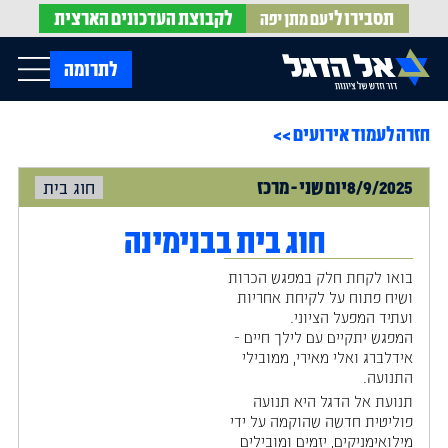
תסבירו לי
לקבוצת
העדכונים הארצית
עם מתן יפה
op Menu
לתרומה
חזרה לעמוד אירועים >>
בית
עלינו
עדכונים מהשטח
8/9/2025
יום
שני
-
מרכז
חוג בית
אירועים
הופעות בתקשורת
חדשות אל הדגל
הדעות שלנו
Open Submenu
חוג בית בבנימינה
חוק אל הדגל
חמ"ל הגיוס
בואו לקחת חלק במפגש הכרות
צרו קשר
ושיח פתוח על לקיחת אחריות
ועתיד המפעל הציוני.
המפגש יתקיים עם לילך חיים -
EN
אידלברג ואלי מאירי, ממובילי
התנועה.
תנועת אל הדגל היא תנועה
פוליטית חדשה שהוקמה על ידי
מילואימניקים, יזמים ומובילים