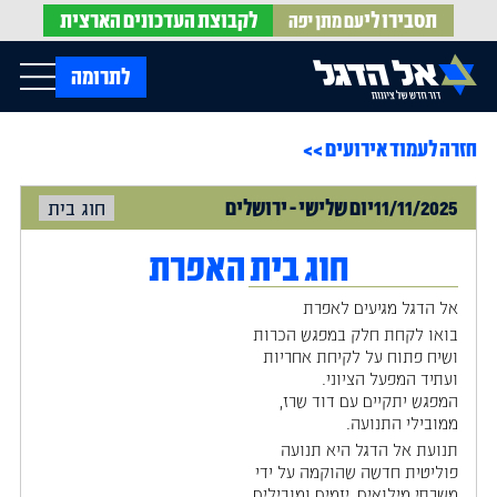
תסבירו לי
לקבוצת
העדכונים הארצית
עם מתן יפה
op Menu
לתרומה
חזרה לעמוד אירועים >>
בית
עלינו
עדכונים מהשטח
11/11/2025
יום
שלישי
-
ירושלים
חוג בית
אירועים
הופעות בתקשורת
חדשות אל הדגל
הדעות שלנו
Open Submenu
חוג בית האפרת
חוק אל הדגל
חמ"ל הגיוס
אל הדגל מגיעים לאפרת
צרו קשר
בואו לקחת חלק במפגש הכרות
ושיח פתוח על לקיחת אחריות
ועתיד המפעל הציוני.
EN
המפגש יתקיים עם דוד שרז,
ממובילי התנועה.
תנועת אל הדגל היא תנועה
פוליטית חדשה שהוקמה על ידי
משרתי מילואים, יזמים ומובילים