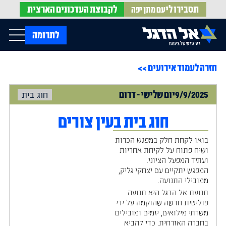
תסבירו לי
לקבוצת
העדכונים הארצית
עם מתן יפה
op Menu
לתרומה
חזרה לעמוד אירועים >>
בית
עלינו
עדכונים מהשטח
9/9/2025
יום
שלישי
-
דרום
חוג בית
אירועים
הופעות בתקשורת
חדשות אל הדגל
הדעות שלנו
Open Submenu
חוג בית בעין צורים
חוק אל הדגל
חמ"ל הגיוס
בואו לקחת חלק במפגש הכרות
צרו קשר
ושיח פתוח על לקיחת אחריות
ועתיד המפעל הציוני.
המפגש יתקיים עם יצחקי גליק,
EN
ממובילי התנועה.
תנועת אל הדגל היא תנועה
פוליטית חדשה שהוקמה על ידי
משרתי מילואים, יזמים ומובילים
בחברה האזרחית, כדי להביא