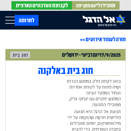
תסבירו לי
לקבוצת
העדכונים הארצית
עם מתן יפה
op Menu
לתרומה
חזרה לעמוד אירועים >>
בית
עלינו
עדכונים מהשטח
17/9/2025
יום
רביעי
-
ירושלים
חוג בית
אירועים
הופעות בתקשורת
חדשות אל הדגל
הדעות שלנו
Open Submenu
חוג בית באלקנה
חוק אל הדגל
חמ"ל הגיוס
בואו לקחת חלק במפגש הכרות
צרו קשר
ושיח פתוח על לקיחת אחריות
ועתיד המפעל הציוני.
המפגש יתקיים עם יצחקי גליק,
EN
ממובילי התנועה.
תנועת אל הדגל היא תנועה
פוליטית חדשה שהוקמה על ידי
מילואימניקים, יזמים ומובילים
בחברה האזרחית, כדי להביא