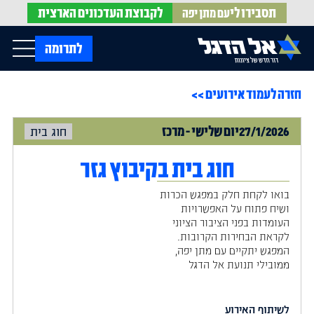
תסבירו לי
לקבוצת
העדכונים הארצית
עם מתן יפה
op Menu
לתרומה
חזרה לעמוד אירועים >>
בית
עלינו
עדכונים מהשטח
27/1/2026
יום
שלישי
-
מרכז
חוג בית
אירועים
הופעות בתקשורת
חדשות אל הדגל
הדעות שלנו
Open Submenu
חוג בית בקיבוץ גזר
חוק אל הדגל
חמ"ל הגיוס
בואו לקחת חלק במפגש הכרות
צרו קשר
ושיח פתוח על האפשרויות
העומדות בפני הציבור הציוני
לקראת הבחירות הקרובות.
EN
המפגש יתקיים עם מתן יפה,
ממובילי תנועת אל הדגל
לשיתוף האירוע