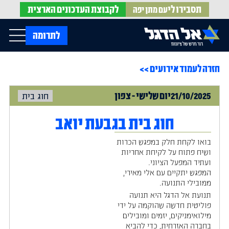
תסבירו לי
לקבוצת
העדכונים הארצית
עם מתן יפה
op Menu
לתרומה
חזרה לעמוד אירועים >>
בית
עלינו
עדכונים מהשטח
21/10/2025
יום
שלישי
-
צפון
חוג בית
אירועים
הופעות בתקשורת
חדשות אל הדגל
הדעות שלנו
Open Submenu
חוג בית בגבעת יואב
חוק אל הדגל
חמ"ל הגיוס
בואו לקחת חלק במפגש הכרות
צרו קשר
ושיח פתוח על לקיחת אחריות
ועתיד המפעל הציוני.
המפגש יתקיים עם אלי מאירי,
EN
ממובילי התנועה.
תנועת אל הדגל היא תנועה
פוליטית חדשה שהוקמה על ידי
מילואימניקים, יזמים ומובילים
בחברה האזרחית, כדי להביא