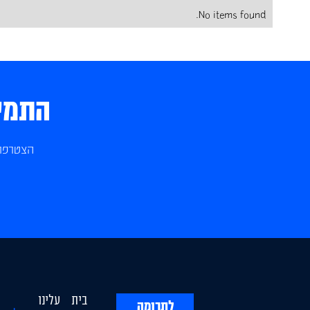
No items found.
התמיכ
הצטרפו 
בית
עלינו
לתרומה