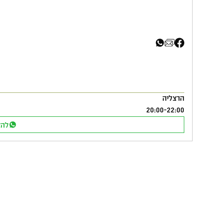
שיתוף בפייסבוק
שיתוף באימייל
שיתוף בוואטסא
הרצליה
20:00
-
22:00
להצ