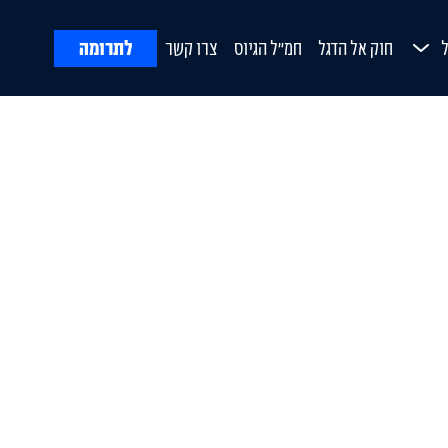
לתרומה
חוק אל הדגל
חמ"ל הגיוס
צרו קשר
ח
Open Submenu
ורת