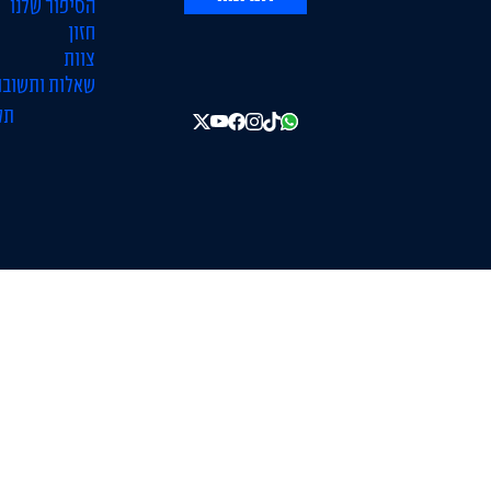
הסיפור שלנו
חזון
צוות
שאלות ותשובו
תק