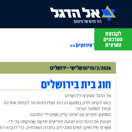
לקבוצת
תסבירו לי
העדכונים
עם מתן יפה
הארצית
חזרה לעמוד אירועים >>
10/3/2026
יום
שלישי
-
ירושלים
חוג בית בירושלים
אל הדגל' מגיעים לירושלים
בואו לקחת חלק במפגש הכרות ושיח פתוח על לקיחת אחריות
ועתיד המפעל הציוני.
המפגש יתקיים עם יצחקי גליק ממובילי התנועה.
תנועת אל הדגל היא תנועה פוליטית חדשה שהוקמה על ידי
משרתי מילואים, יזמים ומובילים בחברה האזרחית, כדי להביא דור