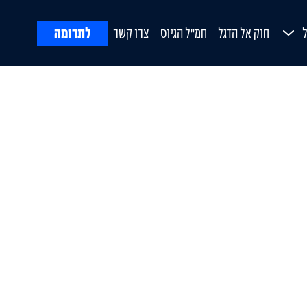
לתרומה
חוק אל הדגל
חמ"ל הגיוס
צרו קשר
ח
Open Submenu
ורת