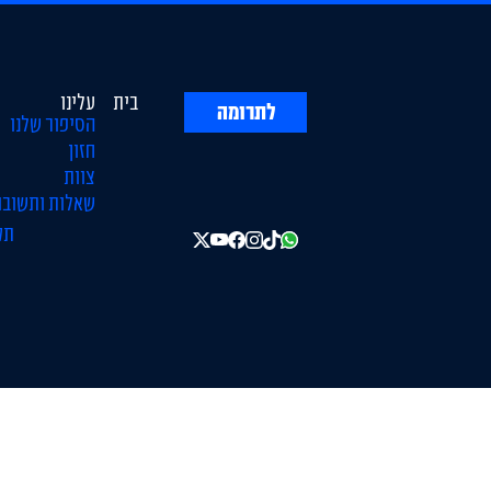
בית
עלינו
לתרומה
הסיפור שלנו
חזון
צוות
שאלות ותשובו
תק