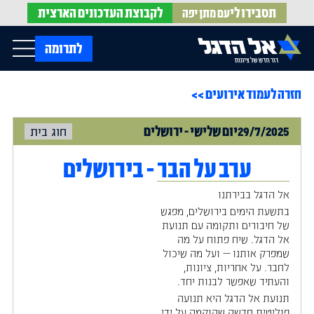
תסבירו לי
לקבוצת
העדכונים הארצית
עם מתן יפה
op Menu
לתרומה
חזרה לעמוד אירועים >>
בית
עלינו
עדכונים מהשטח
29/7/2025
יום
שלישי
-
ירושלים
חוג בית
אירועים
הופעות בתקשורת
חדשות אל הדגל
הדעות שלנו
Open Submenu
ערב על הבר - בירושלים
חוק אל הדגל
חמ"ל הגיוס
אל הדגל בבירתנו
צרו קשר
בתשעת הימים בירושלים, מפגש
של חיבורים ותקומה עם תנועת
אל הדגל. שיח פתוח על מה
EN
שמפרק אותנו — ועל מה שיכול
לחבר. על אחריות, ציונות,
והעתיד שאפשר לבנות יחד.
תנועת אל הדגל היא תנועה
פוליטית חדשה שהוקמה על ידי