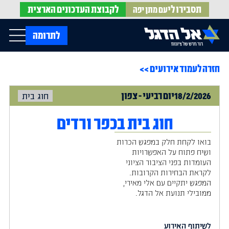
תסבירו לי
לקבוצת
העדכונים הארצית
עם מתן יפה
op Menu
לתרומה
חזרה לעמוד אירועים >>
בית
עלינו
עדכונים מהשטח
18/2/2026
יום
רביעי
-
צפון
חוג בית
אירועים
הופעות בתקשורת
חדשות אל הדגל
הדעות שלנו
Open Submenu
חוג בית בכפר ורדים
חוק אל הדגל
חמ"ל הגיוס
בואו לקחת חלק במפגש הכרות
צרו קשר
ושיח פתוח על האפשרויות
העומדות בפני הציבור הציוני
לקראת הבחירות הקרובות.
EN
המפגש יתקיים עם אלי מאירי,
ממובילי תנועת אל הדגל.
לשיתוף האירוע