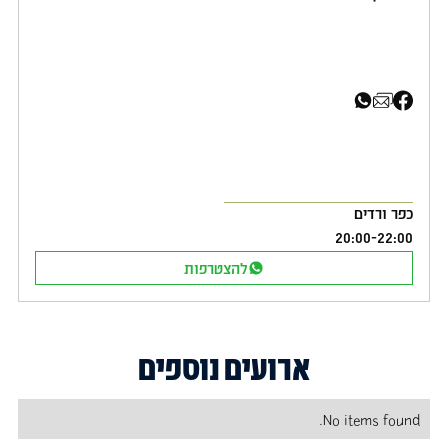
שיתוף בפייסבוק
שיתוף באימייל
שיתוף בוואטסאפ
כפר ורדים
20:00
-
22:00
להצטרפות
ארועים נוספים
No items found.