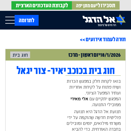
תסבירו לי
לקבוצת
העדכונים הארצית
עם מתן יפה
op Menu
לתרומה
חזרה לעמוד אירועים >>
בית
עלינו
עדכונים מהשטח
18/1/2026
יום
ראשון
-
מרכז
חוג בית
אירועים
הופעות בתקשורת
חדשות אל הדגל
הדעות שלנו
Open Submenu
חוג בית בכוכב יאיר- צור יגאל
חוק אל הדגל
חמ"ל הגיוס
בואו לקחת חלק במפגש הכרות
צרו קשר
ושיח פתוח על לקיחת אחריות
ועתיד המפעל הציוני.
המפגש יתקיים עם
אלי מאירי
EN
ממובילי התנועה.
תנועת אל הדגל היא תנועה
פוליטית חדשה שהוקמה על ידי
משרתי מילואים, יזמים ומובילים
בחברה האזרחית, כדי להביא