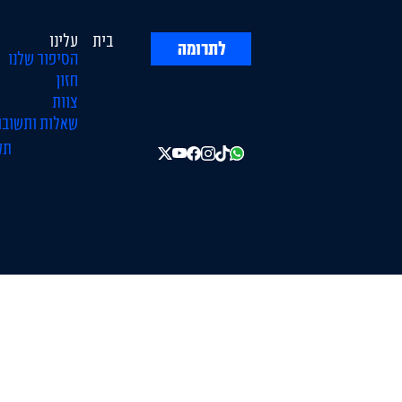
בית
עלינו
לתרומה
הסיפור שלנו
חזון
צוות
שאלות ותשובו
תק