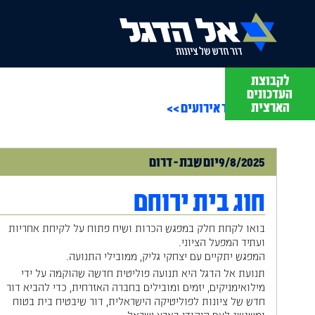
לקבוצת
תסבירו לי
העדכונים
עם מתן יפה
הארצית
חזרה לעמוד אירועים >>
9/8/2025
יום
שבת
-
דרום
חוג בית ירוחם
בואו לקחת חלק במפגש הכרות ושיח פתוח על לקיחת אחריות
ועתיד המפעל הציוני.
המפגש יתקיים עם יצחקי גליק, ממובילי התנועה.
תנועת אל הדגל היא תנועה פוליטית חדשה שהוקמה על ידי
מילואימניקים, יזמים ומובילים בחברה האזרחית, כדי להביא דור
חדש של ציונות לפוליטיקה הישראלית, דור שיבטיח בית בטוח
ומשגשג לעם היהודי בארץ ישראל.