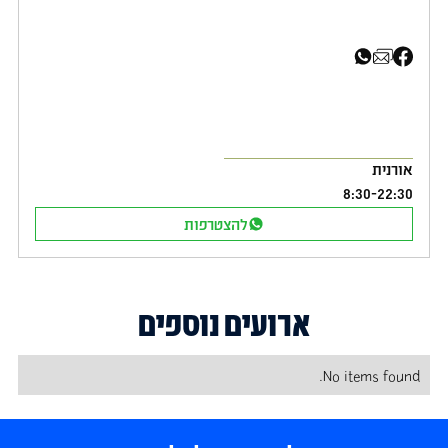
שיתוף בפייסבוק
שיתוף באימייל
שיתוף בוואטסאפ
אורנית
8:30
-
22:30
להצטרפות
ארועים נוספים
No items found.