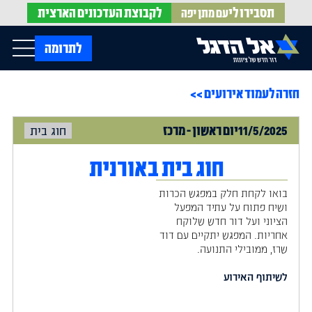
תסבירו לי
לקבוצת
העדכונים הארצית
עם מתן יפה
op Menu
לתרומה
חזרה לעמוד אירועים >>
בית
עלינו
עדכונים מהשטח
11/5/2025
יום
ראשון
-
מרכז
חוג בית
אירועים
הופעות בתקשורת
חדשות אל הדגל
הדעות שלנו
Open Submenu
חוג בית באורנית
חוק אל הדגל
חמ"ל הגיוס
בואו לקחת חלק במפגש הכרות
צרו קשר
ושיח פתוח על עתיד המפעל
הציוני ועל דור חדש שלוקח
אחריות. המפגש יתקיים עם דוד
EN
שרז, ממובילי התנועה.
לשיתוף האירוע