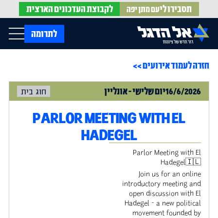
תסבירו לי
לקבוצת
העדכונים הארצית
עם מתן יפה
op Menu
לתרומה
חזרה לעמוד אירועים >>
בית
עלינו
עדכונים מהשטח
16/6/2026
יום
שלישי
-
אונליין
חוג בית
אירועים
הופעות בתקשורת
חדשות אל הדגל
הדעות שלנו
Open Submenu
PARLOR MEETING WITH EL
חוק אל הדגל
חמ"ל הגיוס
HADEGEL
צרו קשר
Parlor Meeting with El
Hadegel🇮🇱
EN
Join us for an online
introductory meeting and
open discussion with El
Hadegel - a new political
movement founded by