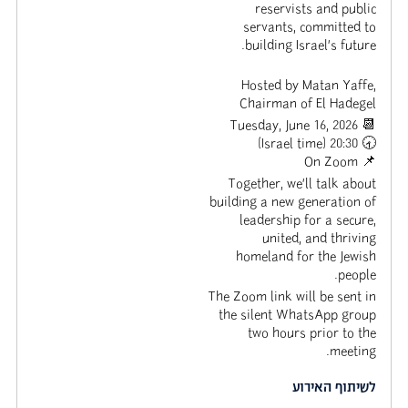
reservists and public
servants, committed to
building Israel’s future.
Hosted by Matan Yaffe,
Chairman of El Hadegel
📆 Tuesday, June 16, 2026
🕣 20:30 (Israel time)
📌 On Zoom
Together, we’ll talk about
building a new generation of
leadership for a secure,
united, and thriving
homeland for the Jewish
people.
The Zoom link will be sent in
the silent WhatsApp group
two hours prior to the
meeting.
שיתוף בפייסבוק
שיתוף באימייל
שיתוף בוואטסאפ
לשיתוף האירוע