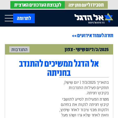
תסבירו לי
לקבוצת
העדכונים הארצית
עם מתן יפה
op Menu
לתרומה
חזרה לעמוד אירועים >>
בית
עלינו
עדכונים מהשטח
7/3/2025
יום
שישי
-
צפון
התנדבות
אירועים
הופעות בתקשורת
חדשות אל הדגל
הדעות שלנו
Open Submenu
אל הדגל ממשיכים להתנדב
חוק אל הדגל
חמ"ל הגיוס
בחניתה
צרו קשר
בתאריך 7/3/2025 ( יום שישי),
תתקיים פעילות התנדבות
EN
בקיבוץ חניתה.
מטרת הפעילות לסייע לתושבי
קיבוץ חניתה לנקות את בתיהם
ולנקות מבני ציבור לאחר שיפוץ,
וזאת לאחר שלא גרו ושהו מעל