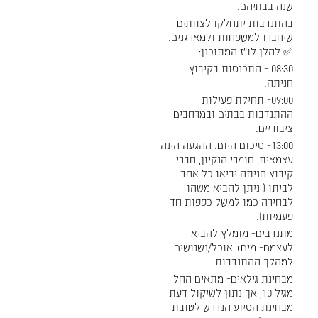
שנה בבתיהם.
בהתנדבות יתחלקו לצוותים
שיחברו למשפחות ולמארגנים.
✅ להלן לו"ז המתוכנן:
08:30 - התכנסות בקיבוץ
חניתה.
09:00- תחילת פעילות
ההתנדבות בבתים ובמרחבים
ציבוריים.
13:00- סיכום היום. ההגעה הינה
עצמאית, חומרי הנקיון, חברי
קיבוץ חניתה יביאו כל אחד
לביתו ( ניתן להביא משהו
לבחירה כמו למשל כפפות חד
פעמיות).
מתנדבים- מומלץ להביא
לעצמם- מים+ אוכל/נשנושים
למהלך ההתנדבות.
מבחינת גילאים- מתאים החל
מגיל 10, אך נתון לשיקול דעת
מבחינת הסיוע הנדרש לטובת