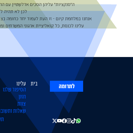
‏ה״סנקציות״ עליהן הסכים אדלשטיין עם ה
לכן לא תהיה לה
אנחנו במלחמת קיום - זו העת לעמוד יחד כחומה בצור
עלינו לכנסת, כל קואליציית ארגוני המשרתים ומא
בית
עלינו
לתרומה
הסיפור שלנו
חזון
צוות
שאלות ותשובו
תק