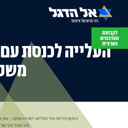
לקבוצת
תסבירו לי
העדכונים
עם מתן יפה
הארצית
העלייה לכנסת עם 
משפח
‏באקט פוליטי ציני החליטו למרוח אותנו - את 
‏זהו ניצול ציני ש