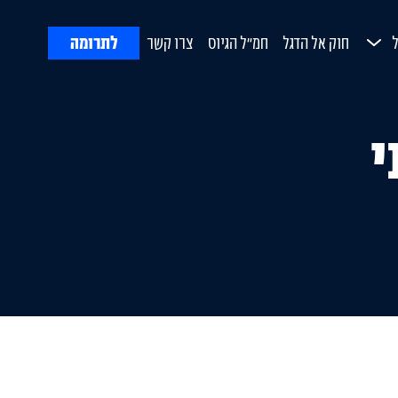
לתרומה
חוק אל הדגל
חמ"ל הגיוס
צרו קשר
ח
Open Submenu
ורת
י