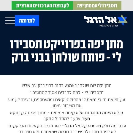
תסבירו לי
לקבוצת
העדכונים הארצית
עם מתן יפה
op Menu
לתרומה
מתן יפה בפרוייקט תסבירו
בית
עלינו
לי - פותח שולחן בבני ברק
עדכונים מהשטח
אירועים
הופעות בתקשורת
חדשות אל הדגל
הדעות שלנו
Open Submenu
חוק אל הדגל
חמ"ל הגיוס
צרו קשר
מתן יפה שם שולחן באמצע רחוב בבני ברק עם שלט:
"תסבירו לי - למה לחרדים אסור להתגייס."
עשיתי את זה כי נמאס לי מהפוליטיקאים ומהעסקנים, ורציתי לשמוע
EN
את הציבור עצמו.
זו לא הייתה התנגחות אלא שיחה אמיתית - מתוך אמונה שדווקא
משם אפשר להתחיל לתקן.
עבורי זה חלק מהמסע של אל הדגל - לגעת בלב השאלות הכי קשות,
לא לפחד מהן, ולחפש דרך חדשה שמאחדת ולא מפרידה.