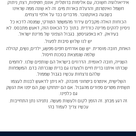
אידיאולוגיה חשוכה, עם אלימות ברוטלית, אונס, חטיפות, רצח, ניתוק
חשמל ואינטרנט, והרעלת בארות מים. זה לא שונה ממה שראינו
בשבעה באוקטובר. מדברים כבר על אלפי נרצחים.
הכוחות האלה מקבלים עידוד מהמשטר הטורקי, שמנסה לדכא כל
ניסיון להקים מדינה כורדית. בתוך כל הכאוס הזה, דאעש מתבסס. לא
בעיראק. לא באפגניסטן. בגבול הצפוני של מדינת ישראל.
יש לנו שלוש סיבות לפעול.
האחת, חובה מוסרית. יש שם אזרחים חפים מפשע, ילדים, נשים, קהילה
שלמה שנמצאת בסכנת חיסול.
השנייה, חובה לאומית. הדרוזים בישראל הם שותפים שלנו. לוחמים
שכרתו איתנו ברית חיים ולצערנו גם ברית שנכרתה בדם. המשפחות
שלהם נרצחות עכשיו בגבול שממול.
השלישית, אינטרס ביטחוני מובהק. לא ניתן לדאעש לבנות לעצמו
תשתית מטרים ספורים מהגבול. אם הם יתחזקו שם, הם יפנו את הנשק
גם כלפינו.
זה רגע מבחן. זה הזמן לקום ולעשות מעשה. נתניהו נתן התחייבות.
עכשיו צריך לעמוד בה!