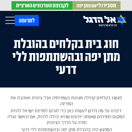
תסבירו לי
לקבוצת
העדכונים הארצית
עם מתן יפה
op Menu
לתרומה
חוג בית בקלחים בהובלת
בית
עלינו
מתן יפה ובהשתתפות ללי
עדכונים מהשטח
אירועים
הופעות בתקשורת
חדשות אל הדגל
הדעות שלנו
דרעי
Open Submenu
חוק אל הדגל
חמ"ל הגיוס
צרו קשר
פגשנו בקלחים קהילה מגוונת בעמדותיה אבל ציונית ואוהבת את
EN
המדינה.
דיברנו על מה נדרש לעשות כאן כדי לגרום למדינת ישראל להיות
המקום המדהים שאנחנו יודעים שהיא יכולה להיות, אם וכאשר נעלה
חזרה על הדרך הציונית.
המפגש היה בהובלת מתן יפה ובהשתתפות ללי דרעי.