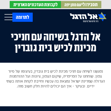
תסבירו לי
לקבוצת
העדכונים הארצית
עם מתן יפה
op Menu
לתרומה
אל הדגל בשיחה עם חניכי
בית
עלינו
מכינת לכיש בית גוברין
עדכונים מהשטח
אירועים
הופעות בתקשורת
חדשות אל הדגל
הדעות שלנו
Open Submenu
חוק אל הדגל
חמ"ל הגיוס
צרו קשר
נפגשנו לשיחה עם חניכי מכינת לכיש בית גוברין, בעיצומו של סיור
צפון. שוחחנו על הפריפריה, שיקום הצפון, ציונות ועל ההזדמנות
הגדולה שמדינת ישראל נמצאת בה עכשיו וחייבת לקחת אותה בשתי
ידיים. ובעיקר - איך הם יכולים להיות חלק חשוב מזה.
EN