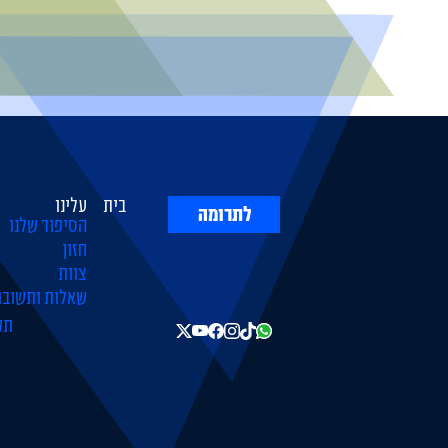
בית
עלינו
לתרומה
הסיפור שלנו
חזון
צוות
שאלות ותשובו
תק