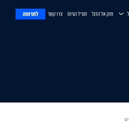
לתרומה
חוק אל הדגל
חמ"ל הגיוס
צרו קשר
ח
Open Submenu
ורת
ים