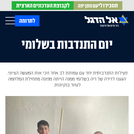
תסבירו לי
לקבוצת
העדכונים הארצית
עם מתן יפה
op Menu
לתרומה
יום התנדבות בשלומי
בית
עלינו
עדכונים מהשטח
אירועים
הופעות בתקשורת
חדשות אל הדגל
הדעות שלנו
Open Submenu
חוק אל הדגל
פעילות התנדבותית יחד עם עמותת לב אחד זוכי אות המעשה הציוני.
חמ"ל הגיוס
הגענו לדירה של ריה בשלומי ממנה הייתה מפונה מתחילת המלחמה
לעזור בנקיונות.
צרו קשר
EN