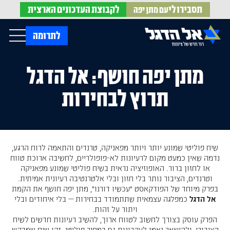
תסבירו לי
לקבוצת
העדכונים הארצית
עם מתן יפה
op Menu
לתרומה
מתן יפה חושף: אל הדגל
בית
עלינו
תרוץ לבחירות
עדכונים מהשטח
אירועים
הופעות בתקשורת
חדשות אל הדגל
הדעות שלנו
Open Submenu
חוק אל הדגל
חמ"ל הגיוס
צרו קשר
שיח פוליטי שמונע יותר ויותר מפאניקה, טרנדים והתאמה לרוח הרגע,
נדמה שאין כמעט מקום לרעיונות לא-פופולריים, לחשיבה ארוכת טווח
או לחזון ברור. האופוזיציה נראית בשיח פוליטי שמונע מפאניקה
וטרנדים, הציבור נותר בלי חזון ובלי אלטרנטיבה רעיונית אמיתית.
EN
בפרק מיוחד של הפודקאסט “עכשיו דורנו”, מתן יפה חושף את הקמת
אל הדגל
כמפלגה עצמאית שתתמודד בבחירות — בלי איחודים ובלי
ויתור על זהות.
הפרק עוסק בצורך לחשוב לטווח ארוך, להשיב רעיונות חדשים לשיח
הציבורי, ולהישאר נאמן לעקרונות גם במחיר פוליטי. זהו שיח שמבקש