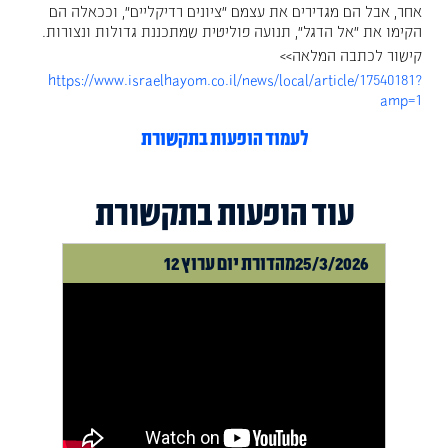
אחר, אבל הם מגדירים את עצמם "ציונים רדיקליים", וככאלה הם
הקימו את "אל הדגל", תנועה פוליטית שמתכננת גדולות ונצורות.
קישור לכתבה המלאה>>
https://www.israelhayom.co.il/news/local/article/17540181?
amp=1
לעמוד הופעות בתקשורת
עוד הופעות בתקשורת
25/3/2026
מהדורת יום ערוץ 12