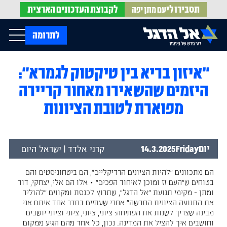
תסבירו לי
לקבוצת
העדכונים הארצית
עם מתן יפה
op Menu
לתרומה
"איזון בריא בין טיקטוק לגמרא":
בית
עלינו
היזמים שהשאירו מאחור קריירה
עדכונים מהשטח
אירועים
הופעות בתקשורת
מפוארת לטובת הציונות
חדשות אל הדגל
הדעות שלנו
Open Submenu
חוק אל הדגל
חמ"ל הגיוס
צרו קשר
יום
Friday
14.3.2025
קרני אלדד | ישראל היום
הם מתכוונים "להיות הציונים הרדיקליים", הם ביטחוניסטים והם
EN
בטוחים ש"העם זז ומוכן לאיחוד הפכים" • אלו הם אלי, יצחקי, דוד
ומתן - מקימי תנועת "אל הדגל", שתרוץ לכנסת ומקווים "להוליד
את התנועה הציונית החדשה" אחרי שעתיים בחדר אחד איתם אני
מבינה שצריך לשנות את הפתיחה: ציוני, ציוני, ציוני וציוני יושבים
וחושבים איך להציל את המדינה. נכון, כל אחד מהם הגיע ממקום