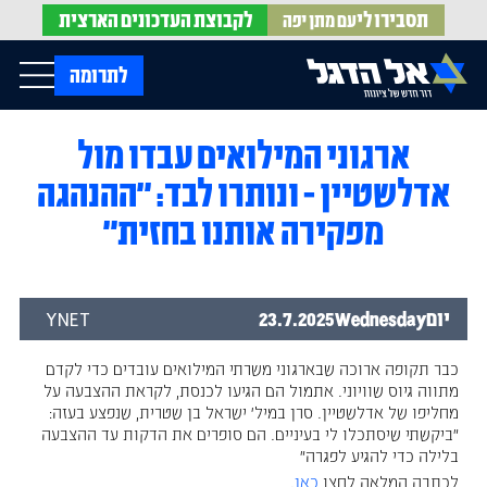
תסבירו לי
לקבוצת
העדכונים הארצית
עם מתן יפה
op Menu
לתרומה
ארגוני המילואים עבדו מול
בית
עלינו
אדלשטיין - ונותרו לבד: "ההנהגה
עדכונים מהשטח
אירועים
הופעות בתקשורת
מפקירה אותנו בחזית"
חדשות אל הדגל
הדעות שלנו
Open Submenu
חוק אל הדגל
חמ"ל הגיוס
צרו קשר
יום
Wednesday
23.7.2025
YNET
כבר תקופה ארוכה שבארגוני משרתי המילואים עובדים כדי לקדם
EN
מתווה גיוס שוויוני. אתמול הם הגיעו לכנסת, לקראת ההצבעה על
מחליפו של אדלשטיין. סרן במיל' ישראל בן שטרית, שנפצע בעזה:
"ביקשתי שיסתכלו לי בעיניים. הם סופרים את הדקות עד ההצבעה
בלילה כדי להגיע לפגרה"
לכתבה המלאה לחצו
כאן
.