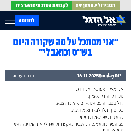
תסבירו לי
לקבוצת
העדכונים הארצית
עם מתן יפה
op Menu
לתרומה
"אני מסתכל על מה שקורה היום
בית
עלינו
בש"ס וכואב לי"
עדכונים מהשטח
אירועים
הופעות בתקשורת
חדשות אל הדגל
הדעות שלנו
Open Submenu
חוק אל הדגל
יום
Sunday
16.11.2025
דבר השבוע
חמ"ל הגיוס
צרו קשר
אלי מאירי ממובילי אל הדגל
ספרדי. יהודי. מאמין.
EN
גדל בטבריה עם שסניקים שהלכו לצבא.
בסרטון תגלו למי הוא מתגעגע
40 שניות של עימות חזיתי
עם המערכת שמנסה להעביר בשקט חוק שיחלקאת המדינה לשני
סוגי אזרחים.