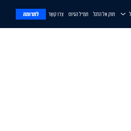
לתרומה
חוק אל הדגל
חמ"ל הגיוס
צרו קשר
ח
Open Submenu
ורת