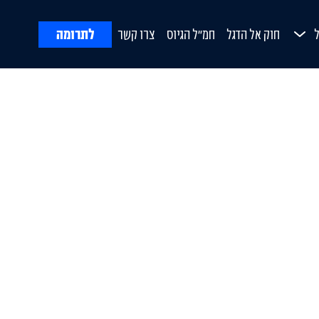
לתרומה
חוק אל הדגל
חמ"ל הגיוס
צרו קשר
ח
Open Submenu
ורת