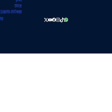
צוות
שאלות ותשובו
תק