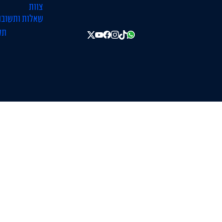
צוות
שאלות ותשובו
תק