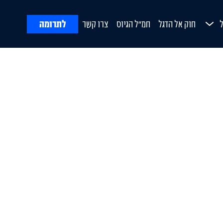
לתרומה
חוק אל הדגל
חמ"ל הגיוס
צרו קשר
ח
Open Submenu
ורת