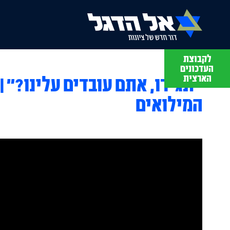
לקבוצת
תסבירו לי
העדכונים
עם מתן יפה
הארצית
״תגידו, אתם עובדים עלינו?״ | 
המילואים