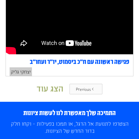
פגישה ראשונה עם ח״כ ביסמוט, יו״ר ועחו״ב
יצחקי גליק
הצג עוד
Previous
התמיכה שלך מאפשרת לנו לעשות ציונות
הצטרפו לתנועת אל הדגל, או תמכו בפעילות - וקחו חלק
בדור החדש של הציונות.