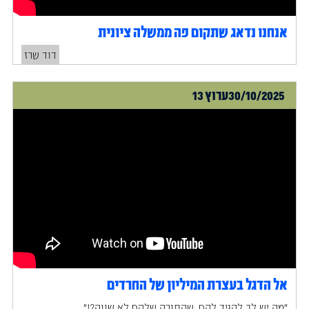
אנחנו נדאג שתקום פה ממשלה ציונית
דוד שרז
30/10/2025
ערוץ 13
אל הדגל בעצרת המיליון של החרדים
״מה יש לך להגיד להם, שהתורה שלהם לא שווה?!״