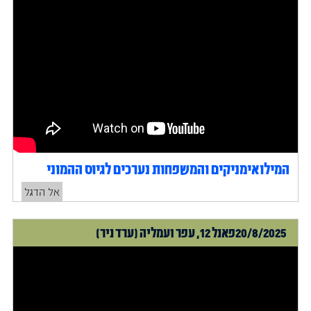
המילואימניקים והמשפחות נערכים לגיוס ההמוני
אל הדגל
20/8/2025
פאנל 12, עפר ועמליה (ערד ניר)