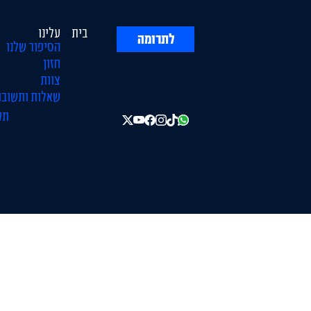
בית
עלינו
לתרומה
הסיפור שלנו
חזון
צוות
שאלות ותשובו
תק