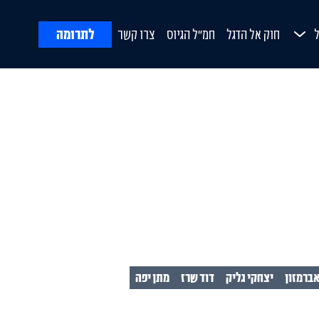
לתרומה
חוק אל הדגל
חמ"ל הגיוס
צרו קשר
ח
Open Submenu
ורת
אברמזון
יצחקי גליק
דוד שרז
מתן יפה