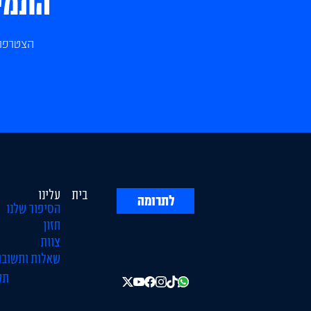
התמיכ
הצטרפו 
בית
עלינו
לתרומה
הסיפור שלנו
חזון
צוות
שאלות ותשובו
תק