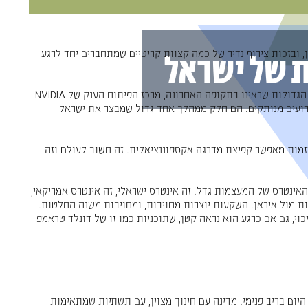
ן, ובזכות צירוף נדיר של כמה קצוות קריטיים שמתחברים יחד לרגע
 של ישראל
העסקה האחרונה של CyberArk וההנפקה בבורסה בת״א, הרכישות הגדולות שראינו בתקופה האחרונה, מרכז הפיתוח הענק של NVIDIA
, כל אלה אינם אירועים מנותקים. הם חלק ממהלך אחד גדול שמבצר את ישראל
 ויזמות מאפשר קפיצת מדרגה אקספוננציאלית. זה חשוב לעולם וזה
אינטרס של המעצמות גדל. זה אינטרס ישראלי, זה אינטרס אמריקאי,
ת מול איראן. השקעות יוצרות מחויבות, ומחויבות משנה החלטות.
וי, גם אם כרגע הוא נראה קטן, שתוכניות כמו זו של דונלד טראמפ
יום בריב פנימי. מדינה עם חינוך מצוין, עם תשתיות שמתאימות