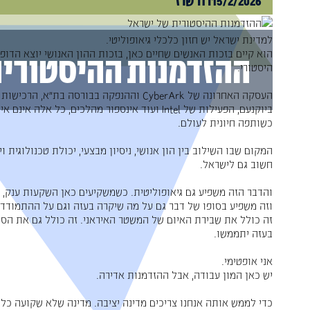
15/2/2026
דוד שרז
למדינת ישראל יש חזון כלכלי גיאופוליטי.
הוא קיים בזכות האנשים שחיים כאן, בזכות ההון האנושי יוצא הדופ
ההזדמנות ההיסטורית
היסטורי.
ביוקנעם, הפעילות של Intel ועוד אינספור מהלכים
כשותפה חיונית לעולם.
המקום שבו השילוב בין הון אנושי, ניסיון מבצעי, יכולת טכנולוגית
חשוב גם לישראל.
והדבר הזה משפיע גם גיאופוליטית. כשמשקיעים כאן השקעות ענק, ה
וזה משפיע בסופו של דבר גם על מה שיקרה בעזה וגם על ההתמודדו
זה כולל את שבירת האיום של המשטר האיראני. זה כולל גם את הסיכ
בעזה יתממשו.
אני אופטימי.
יש כאן המון עבודה, אבל ההזדמנות אדירה.
כדי לממש אותה אנחנו צריכים מדינה יציבה. מדינה שלא שקועה כל ה