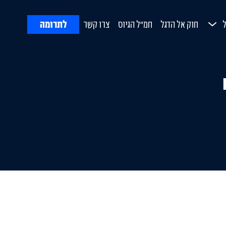
לתרומה
חוק אל הדגל
חמ"ל הגיוס
צרו קשר
ח
Open Submenu
ורת