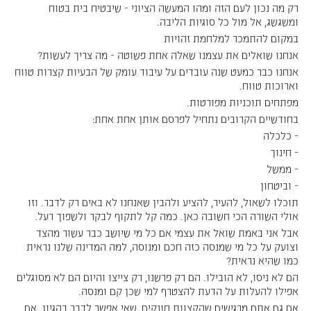
רק מה נכון לעם הזה ומהו המעשה הציוני - שיבטיח בית בטוח
ומשגשג, אל מול כל סוגיות הליבה.
במקום להתמכר למלחמת זהויות
אנחנו שואלים את עצמנו שאלה אחת פשוטה - מה צריך לעשות?
אנחנו כבר כמעט שנה עובדים על עיבוד עומק של הבעיות קצרות טווח
וארוכות טווח.
מפתחים תוכניות מפורטות.
בחודשיים הקרובים נתחיל לפרסם אותן אחת אחת:
- כלכלה
- חינוך
- ממשל
- וביטחון
תוכלו לשאול, להעיר, להציע ולהבין שאנחנו לא באים רק לדבר. וזו
אולי השורה הכי חשובה כאן. כמה קל לתקוף לבקר ולשפוך רעל.
אבל אני באמת שואל את עצמי אם כל מי שיושב כבר עשור מהצד
וצועק על כל מי שמנסה כזה חכם ומנוסה, למה המדינה שלנו נראית
כמו שהיא נראית?
הם לא ניסו, לא הובילו. הם רק פרשנו, רק צייצו והיום הם לא מסוגלים
אפילו להעלות על הדעת להצטרף למי שכן קם ומנסה.
אם גם אתם מרגישים שהקצוות חונקים, שאי אפשר לדבר בהגיון. אם