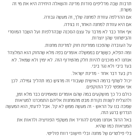
תרבות שבה מדליפים סודות מדינה והשאלה היחידה היא את מי זה
משרת.
אם ההדלפה עוזרת למחנה שלך, זה מעשה גבורה.
אם היא עוזרת למחנה האחר, זו בגידה.
אף אחד כבר לא מדבר על עצם הסכנה שבהדלפות ועל השבר המוסרי
והביטחוני שהן יוצרות.
על העובדה שהפכנו ממדינת חוק למדינת מחנות.
ומה הפלא, כששרים בממשלה אומרים בפה מלא שהחוק הוא המלצה?
אנחנו לא מוכנים להיות חלק מהטירוף הזה. לא ימין ולא שמאל. לא
בעד ביבי ולא נגד ביבי.
רק בעד דבר אחד - מדינת ישראל.
יכול לשתף ברמה האישית שעבורי זה מרגיש כמו תהליך גמילה. לכן
אני אמפטי לכל התוקפים.
כולם כל כך מושקעים במה שהם אומרים ומאמינים כבר מלא זמן,
ולהצליח לשנות נקודת מבט מהמחנות אליהם התמכרנו למציאות
שמכה בנו על הראש - זה מעשה ממש לא קל. אבל לדעתי, הוא המעשה
הנדרש ברגע הזה.
באל הדגל אנחנו מנסים להוריד את משקפי הפוזיציה ולראות את
המציאות כמו שהיא.
בלי פילטרים של מחנה ובלי חישובי רווח פוליטי.