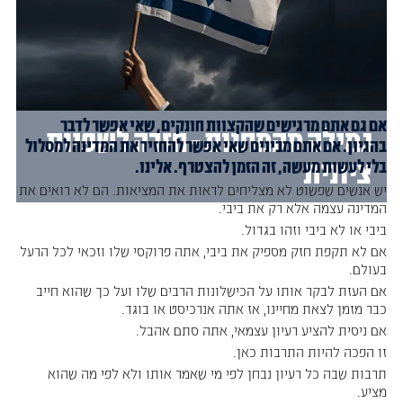
אם גם אתם מרגישים שהקצוות חונקים, שאי אפשר לדבר
גמילה מהמחנות - חזרה לשפיות
בהגיון. אם אתם מבינים שאי אפשר להחזיר את המדינה למסלול
ציונית
בלי לעשות מעשה, זה הזמן להצטרף. אלינו.
יש אנשים שפשוט לא מצליחים לראות את המציאות. הם לא רואים את
המדינה עצמה אלא רק את ביבי.
ביבי או לא ביבי וזהו בגדול.
אם לא תקפת חזק מספיק את ביבי, אתה פרוקסי שלו וזכאי לכל הרעל
בעולם.
אם העזת לבקר אותו על הכישלונות הרבים שלו ועל כך שהוא חייב
כבר מזמן לצאת מחיינו, אז אתה אנרכיסט או בוגד.
אם ניסית להציע רעיון עצמאי, אתה סתם אהבל.
זו הפכה להיות התרבות כאן.
תרבות שבה כל רעיון נבחן לפי מי שאמר אותו ולא לפי מה שהוא
מציע.