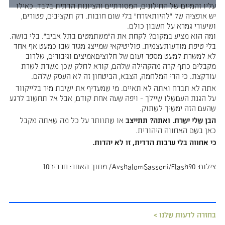
עליו זהמיזם של החילונים, המסורתיים והציונות הדתית בלבד. כאילו
יש אופציה של “להיותאזרח” בלי שום חובות. רק תקציבים, פטורים,
ושיעורי גמרא על חשבון כולם.
ומה הוא מציע במקום? לקחת את ה”משתמטים בתל אביב”. בלי בושה.
בלי טיפת מודעותעצמית. פוליטיקאי שמייצג מגזר שבו כמעט אף אחד
לא למשרת למעט מספר זעום של חלוציםאמיצים וגיבורים, שלרוב
מקבלים כתף קרה מהקהילה שלהם, קורא לחלק שכן משרת לשרת
עודקצת. כי הרי המלחמה, הצבא, הביטחון זה לא העסק שלהם.
אתה לא תברח ואתה לא תאיים. מי שמעדיף את ישיבת מיר בלייקווד
על הגנת העםשלו שיילך - ויפה שעה אחת קודם, אבל אל תחשוב לרגע
שהעם הזה ימשיך לשתוק.
הבן שלי ישרת. ואתה? תתייצב
או שתוותר על כל מה שאתה מקבל
כאן בשם האחווה היהודית.
כי אחווה בלי ערבות הדדית, זו לא יהדות.
צילום: AvshalomSassoni/Flash90/ מתוך האתר: חרדים10
בחזרה לדעות שלנו >