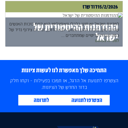
15/2/2026
דוד שרז
למדינת ישראל יש חזון כלכלי גיאופוליטי.הוא קיים בזכות האנשים
ההזדמנות ההיסטורית של
שחיים כאן, בזכות ההון האנושי יוצא הדופן, ובזכות צירוף נדיר של
ישראל
כמה קצוות קריטיים שמתחברים ...
לצפייה בפוסט
התמיכה שלך מאפשרת לנו לעשות ציונות
הצטרפו לתנועת אל הדגל, או תמכו בפעילות - וקחו חלק
בדור החדש של הציונות.
הצטרפו לתנועה
לתרומה