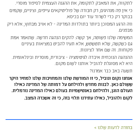
לתקווה, את המאבק לתקומה, את ההגנה העצמית לסיפור מוסרי.
כי אין פה מנהיגים, רק חבורה של פוליטיקאים עייפים, וציניים, שקמים
בבוקר רק כדי לשרוד עוד יום בכיסא.
וזה הרגע המסוכן ביותר בתולדות המדינה - לא אויב מבחוץ, אלא ריק
מבפנים.
המשימה שלנו פשוטה, אך קשה: להקים הנהגה חדשה. שתאמר אמת
גם כשקשה, שלא תטשטש, אלא תעיז להביט במציאות בעיניים
פקוחות. זה שם אחר לציונות.
ההנהגה הנוכחית איבדה לגיטימציה - ציבורית, מוסרית ובינלאומית.
היא לא מסוגלת להוביל אותנו לשום מקום.
תשעה באב כבר אמרנו?
אנחנו נקום ונוביל, כי זו המורשת שלנו והמחויבות שלנו למחיר היקר
ששולם כאן. לבנות מחדש ולהילחם על דמותה של המדינה כאילו
העולם הוגן, ולהילחם באנטישמיות בעולם כאילו המדינה נורמלית.
לקום ולהוביל, כאילו עתידנו תלוי בזה, כי זה אשכרה המצב.
בחזרה לדעות שלנו >