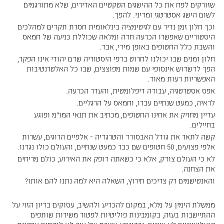
שזורקים לפח את כל ההישגים הטקטיים האדירים, שלא מתורגמים
לשום הישג אסטרטגי ומדיני. להפך.
וכך חלון זמן נדיר עם לגיטימציה בינלאומית חסרת תקדים למהלכים
היסטוריים שאפשרו הכרעה חדה ומלאה שכוללת כניעה של חמאס
והשבת כלל החטופים באופן מידי, אבד.
חלון זמנים שבו יכולנו לחרוט בדפי היסטוריה שדם יהודי אינו הפקר,
הפך לדשדוש אינסופי עם שמות מפוצצים, שבו כל האלטרנטיבות
האפשריות רעות מאוד.
אפס אסטרטגיה, עבודה דיפלומטית, והעדר הכרעה.
לראיה, כמעט שנתיים עברו, וחמאס על הרגליים.
עדיין מחזיק את אחינו החטופים, מכתיב את תנאי המו״מ ופוגע
בחיילים.
קשה לתאר את גודל האבסורד והטרגדיה - אלפיים הרוגים, עשרות
אלפי פצועים, 50 חטופים שם כבר כמעט שנתיים, והעולם כולו נגדנו.
לא כי העולם צודק, אלא כי כשאתה דופק את האירוע, כולם מריחים
את הצחנה.
והאנטישמים רק צריכים תירוץ, השאלה היא למה נתנו להם אותו?
ממשלת הימין על מלא, במקום להכריע ולהשיב, עסוקים בדיון הזוי על
ההתיישבות בעזה, בקומבינות פוליטיות לפטור משירות שותפים