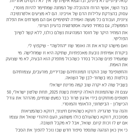
קואליציוניים לא ציונים, ובדוגמא אישית של איך לא לוקחים אחריות.
בצד השני, אנשי הרוח וההובלה של המחנה שמתיימר להיות מוסרי,
עסוק בהצדקת עלילות הדם של אויבינו. הם לא מציעים אלטרנטיבה
ציונית, ועבורם כל מעשה ואמירה לגיטימיים אם הם משרתים את הפלת
הממשלה, גם במחיר פגיעה אסטרטגית ברעיון הציוני.
את המחיר היקר של חוסר המנהיגות נשלם כולנו, ללא קשר לשיוך
הפוליטי.
ואם מישהו קורא את זה ואומר שזו “החלשה” - שיקפוץ לי.
ביקורת אמיתית נובעת מאכפתיות, שתיקה היא זו שמחלישה. מי
שמעמיד פנים שהכול בסדר כשהכול מתפרק הוא הבעיה, לא מי שצועק
את האמת.
והחטופים? שוב הוקרנו תמונותיהם שבריריים, מורעבים, עצמותיהם
בולטות כמו בשחור-לבן של השואה.
בשביל שזה לא יקרה שוב קמה מדינת ישראל!
עצם זה שהתמונות האלה קיימות בשנת 2025, תחת שלטון ישראלי, 50
חטופים מוחזקים בידי ארגון טרור כבר כמעט שנתיים, מהדהד את גודל
הכישלון - הביטחוני, הלאומי והמוסרי.
והנה עוד טרגדיה: דווקא כשהאיום חיצוני, דווקא כשהמציאות
מסובכת, דווקא כשהעולם כולו משתגע, העם היהודי שואל את עצמו
אם יש לו זכות קיום. שואל, אבל לא מקבל תשובה.
כי אין כאן הנהגה שתספר סיפור חדש שבו נוכל להפוך את הסבל