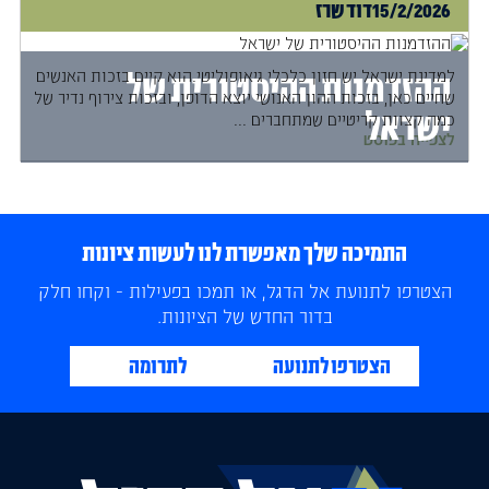
15/2/2026
דוד שרז
למדינת ישראל יש חזון כלכלי גיאופוליטי.הוא קיים בזכות האנשים
ההזדמנות ההיסטורית של
שחיים כאן, בזכות ההון האנושי יוצא הדופן, ובזכות צירוף נדיר של
ישראל
כמה קצוות קריטיים שמתחברים ...
לצפייה בפוסט
התמיכה שלך מאפשרת לנו לעשות ציונות
הצטרפו לתנועת אל הדגל, או תמכו בפעילות - וקחו חלק
בדור החדש של הציונות.
הצטרפו לתנועה
לתרומה