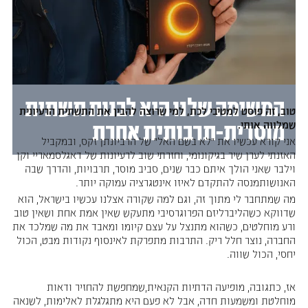
המשימה שלנו היא לבנות תשתית
טוב, זה פוסט למטיבי לכת, למי שרוצה להבין את התשתית הרעיונית
שמלווה אותי.
מוסרית-תרבותית אחרת
אני קורא עכשיו את ״לא בשם האל״ של הרביונתן זקס, ובמקביל
האזנתי לערן שיר בגיקונומי, וחזרתי שוב לרעיונות של דאגלסמאריי וקן
וילבר שאני הולך איתם כבר שנים, סביב מוסר, תרבויות, והדרך שבה
האנושותמנסה להתקדם לאיזו אינטגרציה עמוקה יותר.
מה שמתחבר לי מתוך זה, וגם למה שקורה אצלנו עכשיו בישראל, הוא
שדווקא כשהליברליזם הפרוגרסיבי מתעקש שאין אמת אחת ושאין טוב
ורע מוחלטים, כשהוא מתנצל על עצם קיומו ומאבד את מה שמלכד את
החברה, נוצר חלל ריק. התרבות מתפרקת לאינסוף נקודות מבט, הכול
יחסי, הכול שווה.
אז, כתגובה, מופיעה הדתיות הקנאית,שמחפשת להחזיר ודאות
מוחלטת ומשמעות חדה, אבל לא פעם היא מתגלגלת לאלימות, לשנאה