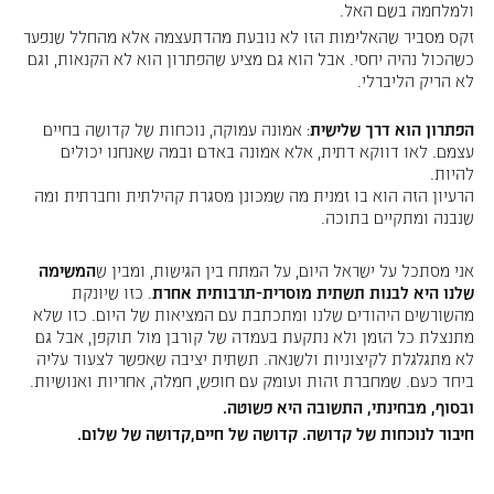
ולמלחמה בשם האל.
זקס מסביר שהאלימות הזו לא נובעת מהדתעצמה אלא מהחלל שנפער
כשהכול נהיה יחסי. אבל הוא גם מציע שהפתרון הוא לא הקנאות, וגם
לא הריק הליברלי.
הפתרון הוא דרך שלישית
: אמונה עמוקה, נוכחות של קדושה בחיים
עצמם. לאו דווקא דתית, אלא אמונה באדם ובמה שאנחנו יכולים
להיות.
הרעיון הזה הוא בו זמנית מה שמכונן מסגרת קהילתית וחברתית ומה
שנבנה ומתקיים בתוכה.
אני מסתכל על ישראל היום, על המתח בין הגישות, ומבין ש
המשימה
שלנו היא לבנות תשתית מוסרית-תרבותית אחרת
. כזו שיונקת
מהשורשים היהודים שלנו ומתכתבת עם המציאות של היום. כזו שלא
מתנצלת כל הזמן ולא נתקעת בעמדה של קורבן מול תוקפן, אבל גם
לא מתגלגלת לקיצוניות ולשנאה. תשתית יציבה שאפשר לצעוד עליה
ביחד כעם. שמחברת זהות ועומק עם חופש, חמלה, אחריות ואנושיות.
ובסוף, מבחינתי, התשובה היא פשוטה.
חיבור לנוכחות של קדושה. קדושה של חיים,קדושה של שלום.