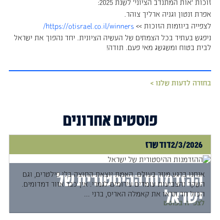
זוכות 'אות המתנדב הציוני' לשנת 2025:
אפרת זנטון וגניה ארליך צוהר.
לצפייה ביוזמות הזוכות >>
https://otisrael.co.il/winners/
ניפגש בעתיד בכל הצמתים של העשיה הציונית. יחד נהפוך את ישראל
לבית בטוח ומשגשג מאי פעם. תודה!
בחזרה לדעות שלנו >
פוסטים אחרונים
2/3/2026
דוד שרז
אנחנו ברגע מוזר בעולם. האמת יוצאת החוצה בלי פילטרים, וגם
ההזדמנות ההיסטורית של
השקר והצביעות עומדים עירומים לגמרי. אין כבר אזור דמדומים.
ישראל
הכול חד.תראו את קאמלה האריס, ברני ...
לצפייה בפוסט