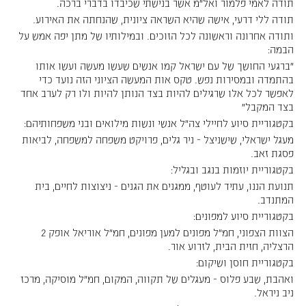
תודה לאמי פלמור ואל"מ אשר בנישתי שכיבדו בדברי ברכה.
תודה ללי דרעי, אישה שהיא השראה ציונית, שהנחתה את האירוע.
ותודה אחרונה וראשונה לכל הזוכים. ובמילותיו של מתן יפה אמש על
הבמה:
״ברגעי החושך של עם ישראל קמו אנשים שעשו מעשה ועשו אותו
בהתמדה ובמסירות נפש. טקס אות המעשה הציוני הזה נועד כדי
לאפשר לכל אלו שרגילים להיות בצד הנותן להיות ולו רק לערב אחד
בצד המקבל״
בקטגוריית סיוע לחיילי צה"ל אנשי ונשות מילואים ובני משפחותיהם:
מעגל ישראלי, שישניצל - ניר גלים, פרויקט משפחה למשפחה, לביאות
פסגת זאב.
בקטגוריית יוזמות בנגב ובגליל:
תנועת הננו, עתיד לעוטף, ממגנים את הגנים - ניצוצות לחיים, בית
המתנדב.
בקטגוריית סיוע למפונים:
הצוות הצפוני, חמ"ל מפונים למען מפונים, חמ"ל אוריאל אופק 2
הרצליה, חזית הבית, לזרוע אור.
בקטגוריית חוסן ושיקום:
ואהבת, שבע פלוס - מעגלים של תקווה, המקום, חמ"ל מוסיקה, מרכז
ניב ניראל.