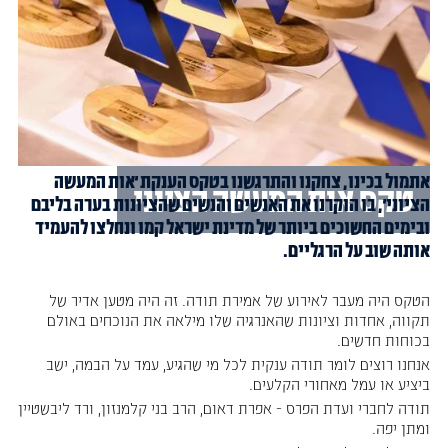
אתמול בכינו, צחקנו והתרגשנו בטקס הענקת ׳אות המעשה
טקס אות המעשה הציוני
הציוני׳, בו הוקרנו את האנשים והנשים שהציונות בערה בליבם
ובימים החשוכים ביותר של מדינת ישראל קמו ונחלצו להעמיד
אותה שוב על הרגליים.
הטקס היה מעבר לאירוע של אמירת תודה. זה היה מטען אדיר של
תקווה, אחדות וציונות שהאנרגיה שלו מילאה את הנוכחים באולם
בכוחות חדשים.
אנחנו רוצים לומר תודה ענקית לכל מי שהגיע, עמד על הבמה, ישב
ביציע או עמל מאחורי הקלעים.
תודה לחברי ועדת הפרס - אפרת דאום, הרב בני קלמנזון, ורד ליבשטיין
ומתן יפה.