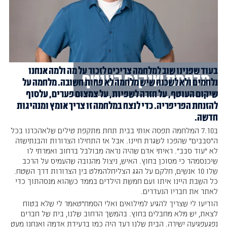
בעוד שפנינו שוב למלחמה צריכים לזכור על מה ולמה אנחנו
מלחמת שיקום העוטף
נלחמים ולא לשכוח שיש מלחמה לא פחות חשובה. מלחמה על
שיקום העוטף, על חזרה לשפיות, על צמצום פערים, עלסוף
להזנחת הפריפריה. כדי לנצח במלחמה זו צריך אומץ ומנהיגות
חדשה.
ב7.10 המלחמה תפסה אותי בבית תחת מתקפת טילים שלאהכרנו בכל
ה"סבבים" שהפכו לשגרת חיינו. אבל אז התחילו הצרורות והבנתישזה
לא "עוד סבב". ראיתי אדם שהיה נראה מבולבל ברחוב ואמרתי לו
שיכנסמהר כי מסוכן בחוץ. האיש, ניצול מהנובה שהעמיס על הרכב
שלו 10 אנשים, חלקם על הגג הצליחלהמלט בין הצרורות דרך השטח.
כל השבת היינו איתו ועם חמשת הילדים בממד כשהוא מנסהתוך כדי
לאתר את חבריו הנעדרים.
הודיעו לי שצריך להגיע למילואים ואלי הסמח"טאמר לי שלא בטוח
לצאת, יש מלא מחבלים בחוץ. בהמשך הרחוב שלנו, בית של חברים
נפגעפגיעה ישירה. הבית שלנו רעד היה כמו ברעידת אדמה ואנחנו מעט