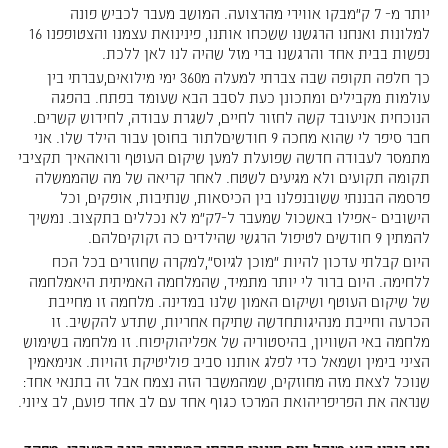
יותר מ- 7 ק"מבקו אווירי מהרצועה. המושב מעבר לכביש פונה
למלונות ואנחנו הרגשנו ששכחו אותנו, פינינואת עצמנו והצטופפנו 16
נפשות בבית אחד והרגשנו ברי מזל שהיה לנו לאן ללכת.
כך חלפה תקופה שבה צברתי למעלה מ360 ימי מילואים,עברתי בין
עולמות מקבילים ומתכונן כעת לסבב הבא שעומד בפתח. בהפגה
הנוכחית אניעובד קשה לחזור לחיים, לשגרת עבודה, לחידוש קשרים.
חבר סיפר לי שהוא מחכה 9 חודשיםלתור בחוסן עבור הילד שלו. אני
מתמסר לעבודה חדשה שפועלת למען שיקום העוטף ורואהאיך תקציבי
תקומה תקועים ולא מגיעים לשטח. לאחר קריאה של מה שהממשלה
פרסמה הבננתי ששובנפלנו בין הכיסאות, שנתיבות, אופקים, וכל
הישובים -אפילו באשכול שמעבר ל-7ק"מ לא נכללים בתקצוב. נמשיך
להמתין 9 חודשים לטיפול הרגשי שהילדים כה זקוקיםלהם.
היום קבלתי עדכון להיות "מוכן לגיוס",למקרה שחוזרים בכל הכח
ללחימה. היום ברור לי יותר מתמיד, שהמלחמה האמיתית היאמלחמה
של שיקום העוטף ושיקום האמון שלנו במדינה. מלחמה זו מחייבת
הכרעה וחייבת מנהיגותחדשה שתיקח אחריות, שתדע להקשיב. זו
מלחמה באי השוויון, בהיסטוריה של אפליהוקיפוח. זו מלחמה בשימוש
הציני בימין ושמאל כדי לפלג אותנו סביב פוליטיקת זהויות. אנימאמין
שנוכל לצאת מזה מחוזקים, שמהמשבר הזה נצמח אבל זה בתנאי אחד:
שנראה את הפריפריהואת המרכז כגוף אחד עם לב אחד פועם, לב ציוני.