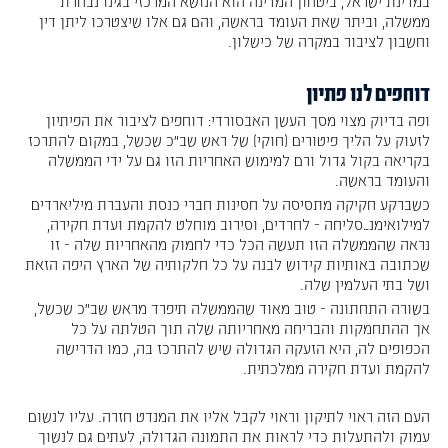
במדינת ישראל, ביטחון המדינה הוא הנושא המרכזי בגינו נבחרת
ממשלה, וביתר שאת העומד בראשה, והם גם אלו שיצטרכו ליתן דין
וחשבון לציבור במקרה של כישלון.
דוחפים לנו פתיון
ופה בדיוק מצוי מסך העשן האבסורדי: דוחפים לציבור את הפיתיון
לזעוק על הליך פיטורים (חוקי) של ראש שב"כ שכשל, במקום להתרכז
בקריאה בקול גדול ורם למימוש האחריות הזו גם על ידי הממשלה
והעומד בראשה.
כשברקע חקיקה מתסיסה על חסינות חברי כנסת והעברת מיליארדים
למילואימנ…סליחה - לחרדים, וסירוב מוחלט להקמת ועדת חקירה,
נראה שהממשלה הזו תעשה הכל כדי לחמוק מהאחריות שלה - זו
שכתובה באותיות קידוש לבנה על כל חלקותיה של הארץ היפה הזאת
ושל בתי העלמין שלה.
בשורה התחתונה - טוב מאוד שהממשלה תיפרד מראש שב"כ שכשל,
אך ההתחמקות והבריחה מאחריותה שלה תוך הטלתה על כל
הכפופים לה, היא הזעקה הגדולה שיש להתרכז בה, כמו הדרישה
להקמת ועדת חקירה ממלכתית.
העם הזה ראוי לתיקון וראוי לקבל אליו את המנדט חזרה. עליו לנשום
עמוק ולהתעלות כדי לראות את התמונה הגדולה, לעתים גם לנשוך