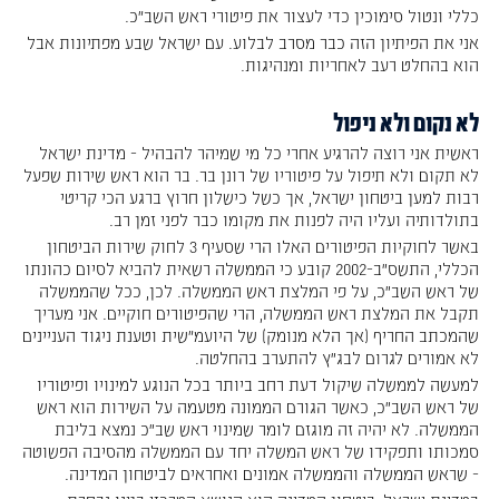
כללי ונטול סימוכין כדי לעצור את פיטורי ראש השב"כ.
אני את הפיתיון הזה כבר מסרב לבלוע. עם ישראל שבע מפתיונות אבל
הוא בהחלט רעב לאחריות ומנהיגות.
לא נקום ולא ניפול
ראשית אני רוצה להרגיע אחרי כל מי שמיהר להבהיל - מדינת ישראל
לא תקום ולא תיפול על פיטוריו של רונן בר. בר הוא ראש שירות שפעל
רבות למען ביטחון ישראל, אך כשל כישלון חרוץ ברגע הכי קריטי
בתולדותיה ועליו היה לפנות את מקומו כבר לפני זמן רב.
באשר לחוקיות הפיטורים האלו הרי שסעיף 3 לחוק שירות הביטחון
הכללי, התשס”ב-2002 קובע כי הממשלה רשאית להביא לסיום כהונתו
של ראש השב”כ, על פי המלצת ראש הממשלה. לכן, ככל שהממשלה
תקבל את המלצת ראש הממשלה, הרי שהפיטורים חוקיים. אני מעריך
שהמכתב החריף (אך הלא מנומק) של היועמ"שית וטענת ניגוד העניינים
לא אמורים לגרום לבג”ץ להתערב בהחלטה.
למעשה לממשלה שיקול דעת רחב ביותר בכל הנוגע למינויו ופיטוריו
של ראש השב”כ, כאשר הגורם הממונה מטעמה על השירות הוא ראש
הממשלה. לא יהיה זה מוגזם לומר שמינוי ראש שב”כ נמצא בליבת
סמכותו ותפקידו של ראש המשלה יחד עם הממשלה מהסיבה הפשוטה
- שראש הממשלה והממשלה אמונים ואחראים לביטחון המדינה.