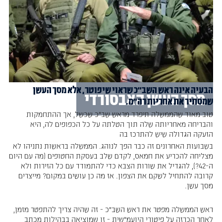
הבעיה אינה ראש השב"כ שראוי שיפוטר, אלא מסך העשן
מסך העשן האבסורדי
שמסתיר את אחריות רה"מ.
טוב מאוד שהממשלה תיפרד מראש שב"כ שכשל, אך ההתחמקות
והבריחה מאחריותה שלה תוך הטלתה על כל הכפופים לה, היא
הזעקה הגדולה שיש להתרכז בה
בשבועות האחרונים זה כבר הפך לנוהג. הממשלה בראשות נתניהו לא
מצליחה להכריע את חמאס, לקדם שלב בעסקת החטופים (מה עם היום
ה-42?), להגדיל את שורות הצבא כדי להתמודד עם כל הזירות ולא
קרובה להתחיל לשקם את הצפון. אז מה כן עושים במקום? מייצרים
מסך עשן.
ראש הממשלה מפטר את ראש השב"כ - זה שהיה צריך להתפטר מזמן,
לאחר הכרזה על פיטורי היועמ"שית - זו שמוציאה בבהילות מכתב