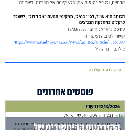
שפתיים, ולטפל בסוגיות שהן סלע קיומה של המדינה וביטחונה.
הכותב הוא עו"ד, רס"ן במיל', ממקימי תנועת "אל הדגל", לשעבר
פרקליט במחלקת הבג״צים
פורסם ב'ישראל היום', 17/03/2025
קישור לכתבה המקורית:
https://www.israelhayom.co.il/news/politics/article/17557087
צילום: דובר צה"ל
בחזרה לדעות שלנו >
פוסטים אחרונים
2/3/2026
דוד שרז
אנחנו ברגע מוזר בעולם. האמת יוצאת החוצה בלי פילטרים, וגם
ההזדמנות ההיסטורית של
השקר והצביעות עומדים עירומים לגמרי. אין כבר אזור דמדומים.