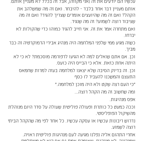
עכשיו הם יודעים את זה (אני מקווה), אבל זה בכלל לא מעניין אותם.
אותם מעניין דבר אחד בלבד - להיבחר. ואם זה מה שמשלהב את
הקהל? ואם זה מה שהיועצים אומרים שצריך להגיד? ואם זה מה
שציבור רוצה לשמוע? זה מה שנגיד.
ואם מתחרה אמר את זה. אני חייב להגיד כמוהו כדי שהקולות לא
יברחו.
כשזה מגיע ממי שלפני המלחמה היה מנהיג אבירי הדמוקרטיה זה כבר
מביך.
וכן. אם אתם שואלים למה לא הגיעו לרפורמה מוסכמת? לא כי לא
היתה אחת כזאת. אלא כי הבייס היה כועס.
וכן. זה בדיוק הסיבה שלא יצאנו למלחמה בעזה למרות שחמאס
התעצם והמשכנו להעביר לו כסף
"כי העם רצה שקט ולא היה מוכן למלחמה."
ומה שחשוב זה מה הקהל רוצה...
אפס מנהיגות.
וככה כמעט כל כותרת ופעולה פוליטית שעולה על סדר היום מנוהלת
מהשיקול הפופליסטי.
נדרוש ריבונות עכשיו או עסקה עכשיו. כל אחד לפי מה שהקהל הביתי
רוצה לשמוע.
אחרי התהום אליה נפלנו מגיעה לעם מנהיגות פוליטית ראויה.
שמנהיגה. לא מונהגת. שאומרת אמת גם אם היא לא משתלמת.