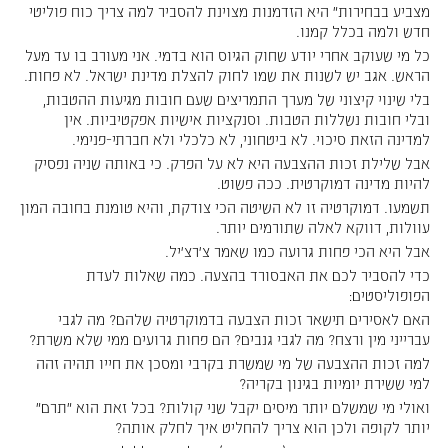
מצביע בבחירות" היא הזדמנות מצוינת להסביר למה צריך כוח פוליטי
חדש ולמה בכלל קמנו.
כל מי שעוקב אחרי יודע שחוק הגיוס הוא בדמי. אני מעורב בו עד מעל
הראש. אגב יש לשנות את שמו לחוק להצלת מדינת ישראל. לא פחות.
בלי שינוי קיצוני של מערך התמריצים שעם חובות מגיעות ההטבות,
ובלי חובות נשללות הטבות. וסנקציות אישיות אפקטיביות. אין
למדינה הזאת סיכוי. לא ביטחוני, לא כלכלי ולא חברתי-פנימי.
אבל שלילת זכות ההצבעה היא לא על הפרק. כי באותה שניה נפסיק
להיות מדינה דמוקרטית. ככה פשוט.
תשמעו. דמוקרטיה זו לא השיטה הכי צודקת, והיא טומנת בחובה המון
עוולות, דווקא לאלה שתורמים יותר.
אבל היא הכי פחות גרועה כמו שאמר צ'רצ'יל.
כדי להסביר לכם את האבסורד בהצעה. כמה שאלות לעדת
הפופוליסטים:
האם לאסירים תישאר זכות הצבעה בדמוקרטיה שלהם? מה לגבי
עברייני מין ורצח? מה לגבי גנבים? הם פחות גרועים ממי שלא משרת?
למה זכות ההצבעה של מי שמשרת בקרבי ומסכן את חייו תהיה זהה
למי ששירת יומיות בגינון בקריה?
ואולי מי שמשלם יותר מיסים יקבל שני קולות? בכל זאת הוא "תרם"
יותר לקופה ולכן הוא צריך להחליט איך לחלק אותה?