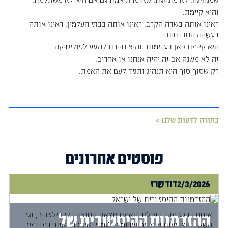
והיא קיימת.
ראינו אותה בשדה הקרב. ראינו אותה בבתי העלמין. ראינו אותה
בעשייה החברתית.
היא קיימת כאן בערימות. והיא חייבת להגיע לפוליטיקה.
זה לא משנה אם זה יהיה אנחנו או אחרים.
רק שסוף סוף היא תנהיג ותגיד לעם את האמת.
בחזרה לדעות שלנו >
פוסטים אחרונים
2/3/2026
דוד שרז
אנחנו ברגע מוזר בעולם. האמת יוצאת החוצה בלי פילטרים, וגם
ההזדמנות ההיסטורית של
השקר והצביעות עומדים עירומים לגמרי. אין כבר אזור דמדומים.