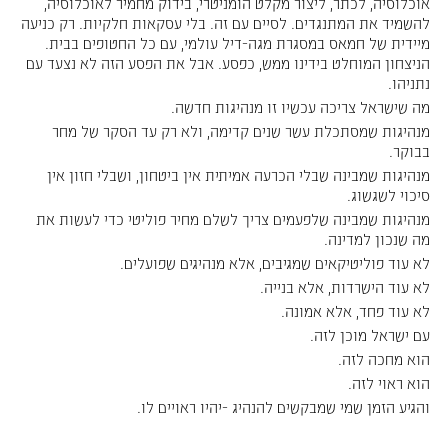
אוכלוסיה, לכתר, ליצור מקלט הומניטרי, בידוק מחמיר לאוכלוסיה,
להשמיד את המתנגדים. לסיים עם זה. בלי עסקאות חלקיות. רק כניעה
מיידית של חמאס במסגרת מגה-דיל עולמי, עם כל החטופים בבית.
הניצחון המוחלט בידינו ממש, כפסע. אבל את הפסע הזה לא נצעד עם
נתניהו.
‏מה שישראל צריכה עכשיו זו מנהיגות חדשה.
‏מנהיגות שמסתכלת עשר שנים קדימה, ולא רק עד הסקר של מחר
בבוקר.
‏מנהיגות שמבינה שבלי הכרעה אמיתית אין ביטחון, ושבלי חזון אין
סיכוי לשגשוג.
‏מנהיגות שמבינה שלפעמים צריך לשלם מחיר פוליטי כדי לעשות את
מה שנכון למדינה.
‏לא עוד פוליטיקאים שמגיבים, אלא מנהיגים שפועלים.
‏לא עוד הישרדות, אלא בנייה.
‏לא עוד פחד, אלא אמונה.
‏עם ישראל מוכן לזה.
‏הוא מחכה לזה.
‏הוא ראוי לזה.
‏והגיע הזמן שמי שמבקשים להנהיג -יהיו ראויים לו.