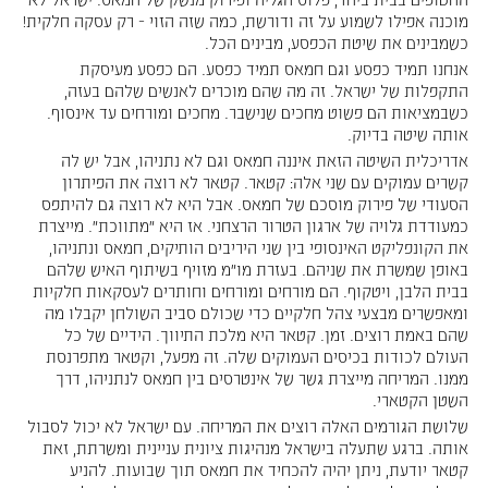
מוכנה אפילו לשמוע על זה ודורשת, כמה שזה הזוי - רק עסקה חלקית!
כשמבינים את שיטת הכפסע, מבינים הכל.
‏אנחנו תמיד כפסע וגם חמאס תמיד כפסע. הם כפסע מעיסקת
התקפלות של ישראל. זה מה שהם מוכרים לאנשים שלהם בעזה,
כשבמציאות הם פשוט מחכים שנישבר. מחכים ומורחים עד אינסוף.
אותה שיטה בדיוק.
‏אדריכלית השיטה הזאת איננה חמאס וגם לא נתניהו, אבל יש לה
קשרים עמוקים עם שני אלה: קטאר. קטאר לא רוצה את הפיתרון
הסעודי של פירוק מוסכם של חמאס. אבל היא לא רוצה גם להיתפס
כמעודדת גלויה של ארגון הטרור הרצחני. אז היא "מתווכת". מייצרת
את הקונפליקט האינסופי בין שני היריבים הותיקים, חמאס ונתניהו,
באופן שמשרת את שניהם. בעזרת מו"מ מזויף בשיתוף האיש שלהם
בבית הלבן, ויטקוף. הם מורחים ומורחים וחותרים לעסקאות חלקיות
ומאפשרים מבצעי צהל חלקיים כדי שכולם סביב השולחן יקבלו מה
שהם באמת רוצים. זמן. קטאר היא מלכת התיווך. הידיים של כל
העולם לכודות בכיסים העמוקים שלה. זה מפעל, וקטאר מתפרנסת
ממנו. המריחה מייצרת גשר של אינטרסים בין חמאס לנתניהו, דרך
השטן הקטארי.
‏שלושת הגורמים האלה רוצים את המריחה. עם ישראל לא יכול לסבול
אותה. ברגע שתעלה בישראל מנהיגות ציונית עניינית ומשרתת, זאת
קטאר יודעת, ניתן יהיה להכחיד את חמאס תוך שבועות. להניע