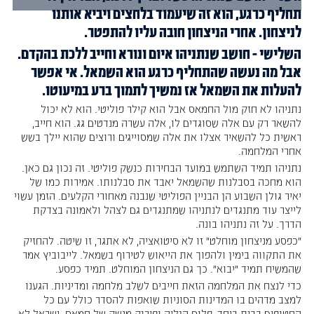
תחליף כרגע, הוא זה שיעמוד בלחצים ויביא אותנו
לניצחון. אחרי הניצחון חובה עליו להתפטר.
‏השלישי - חושב שנתניהו איום ונורא וחייב ללכת בהקדם.
אבל מה נעשה שהתחליף כרגע הוא השמאל. אי אפשר
להעלות את השמאל אז נמשיך לתמוך ברע במיעוטו.
‏נתניהו לא חזק מול החמאס אבל הוא קילר פוליטי. הוא לא יכול
להשאר רק עם אלה שסוגדים לו, אלה עשרה מנדטים גג. הוא חייב,
ראשית כל להשאיר אצלו את אלה שמסוייגים ורוצים שהוא יילך בשש
אחרי המלחמה.
‏נתניהו תמיד השתמש במועד הבחירות כנשק פוליטי. זה נכון גם כאן.
הוא מחכה בסבלנות שהשמאל יאבד את סבלנותו. אמירות כמו של
יאיר גולן השבוע הן הבניין הפוליטי שנבנה מאחורי הקלעים. הזמן עשוי
לייצר עוד מתנגדים לנתניהו שמתנגדים גם לצהל ולאמונה בצדקת
הדרך. על זה נתניהו בונה.
‏"כפסע מניצחון מוחלט" זו לא סיטואציה, לא אתגר, זו שיטה. להחזיק
את התקווה בימין ולהפוך את הייאוש לטירוף בשמאל. לייבוביץ אמר
שהמשיח תמיד "יבוא". כך גם הניצחון המוחלט. תמיד כפסע.
‏כדי לנצח את המלחמה הזאת חייבים לשלב מלחמה ומדיניות. הגענו
למצב מדהים בו המדינות הסוניות שואפות להסדר כולל עם כל
החטופים בבית ביחד, פלוס הגליה ופירוק מנשק של חמאס. ישראל לא